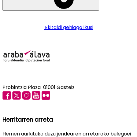
Ekitaldi gehiago ikusi
Probintzia Plaza 01001 Gasteiz
Herritarren arreta
Hemen aurkituko duzu jendearen arretarako bulegoei