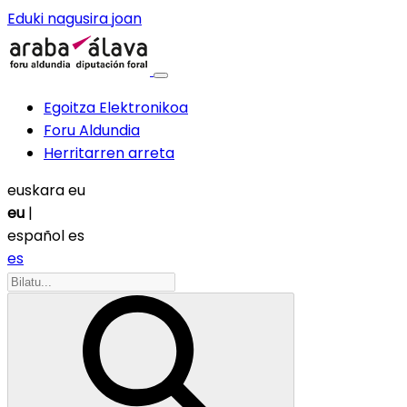
Eduki nagusira joan
Egoitza Elektronikoa
Foru Aldundia
Herritarren arreta
euskara
eu
eu
|
español
es
es