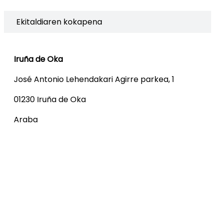
Ekitaldiaren kokapena
Iruña de Oka
José Antonio Lehendakari Agirre parkea, 1
01230 Iruña de Oka
Araba