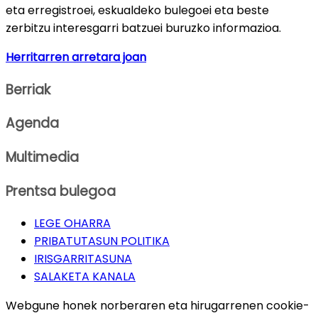
eta erregistroei, eskualdeko bulegoei eta beste
zerbitzu interesgarri batzuei buruzko informazioa.
Herritarren arretara joan
Berriak
Agenda
Multimedia
Prentsa bulegoa
LEGE OHARRA
PRIBATUTASUN POLITIKA
IRISGARRITASUNA
SALAKETA KANALA
Webgune honek norberaren eta hirugarrenen cookie-