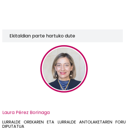
Ekitaldian parte hartuko dute
Laura Pérez Borinaga
LURRALDE OREKAREN ETA LURRALDE ANTOLAKETAREN FORU
DIPUTATUA