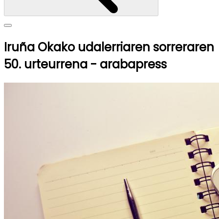
Iruña Okako udalerriaren sorreraren
50. urteurrena - arabapress