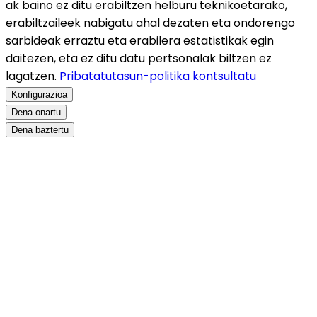
ak baino ez ditu erabiltzen helburu teknikoetarako,
erabiltzaileek nabigatu ahal dezaten eta ondorengo
sarbideak erraztu eta erabilera estatistikak egin
daitezen, eta ez ditu datu pertsonalak biltzen ez
lagatzen.
Pribatatutasun-politika kontsultatu
Konfigurazioa
Dena onartu
Dena baztertu