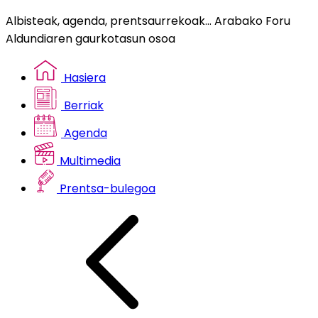
Albisteak, agenda, prentsaurrekoak... Arabako Foru
Aldundiaren gaurkotasun osoa
Hasiera
Berriak
Agenda
Multimedia
Prentsa-bulegoa