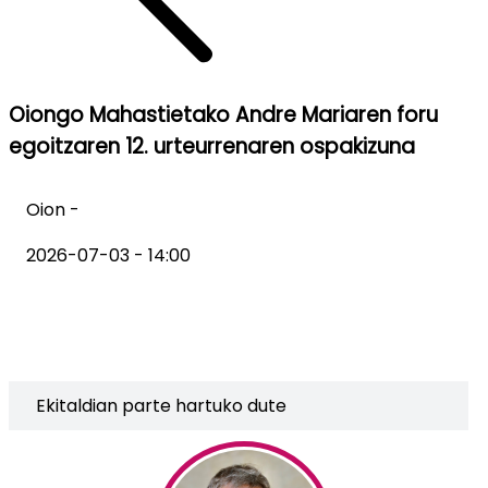
Oiongo Mahastietako Andre Mariaren foru
egoitzaren 12. urteurrenaren ospakizuna
Oion -
2026-07-03 - 14:00
Ekitaldian parte hartuko dute