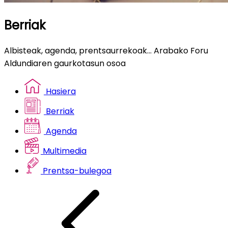
Berriak
Albisteak, agenda, prentsaurrekoak... Arabako Foru
Aldundiaren gaurkotasun osoa
Hasiera
Berriak
Agenda
Multimedia
Prentsa-bulegoa