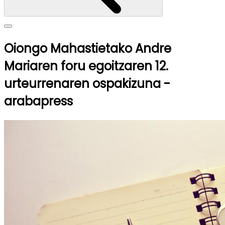
Oiongo Mahastietako Andre
Mariaren foru egoitzaren 12.
urteurrenaren ospakizuna -
arabapress