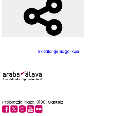
Ekitaldi gehiago ikusi
Probintzia Plaza 01001 Gasteiz