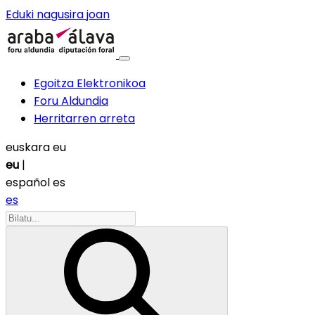
Eduki nagusira joan
Egoitza Elektronikoa
Foru Aldundia
Herritarren arreta
euskara
eu
eu
|
español
es
es