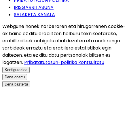
PRIBATUTASUN POLITIKA
IRISGARRITASUNA
SALAKETA KANALA
Webgune honek norberaren eta hirugarrenen cookie-
ak baino ez ditu erabiltzen helburu teknikoetarako,
erabiltzaileek nabigatu ahal dezaten eta ondorengo
sarbideak erraztu eta erabilera estatistikak egin
daitezen, eta ez ditu datu pertsonalak biltzen ez
lagatzen.
Pribatatutasun-politika kontsultatu
Konfigurazioa
Dena onartu
Dena baztertu