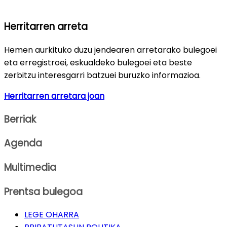
Herritarren arreta
Hemen aurkituko duzu jendearen arretarako bulegoei
eta erregistroei, eskualdeko bulegoei eta beste
zerbitzu interesgarri batzuei buruzko informazioa.
Herritarren arretara joan
Berriak
Agenda
Multimedia
Prentsa bulegoa
LEGE OHARRA