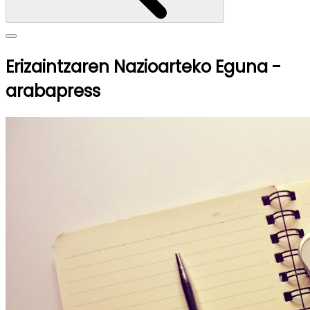
Erizaintzaren Nazioarteko Eguna -
arabapress