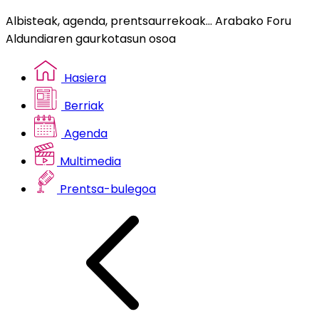
Albisteak, agenda, prentsaurrekoak... Arabako Foru
Aldundiaren gaurkotasun osoa
Hasiera
Berriak
Agenda
Multimedia
Prentsa-bulegoa