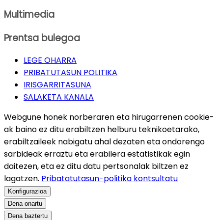
Multimedia
Prentsa bulegoa
LEGE OHARRA
PRIBATUTASUN POLITIKA
IRISGARRITASUNA
SALAKETA KANALA
Webgune honek norberaren eta hirugarrenen cookie-
ak baino ez ditu erabiltzen helburu teknikoetarako,
erabiltzaileek nabigatu ahal dezaten eta ondorengo
sarbideak erraztu eta erabilera estatistikak egin
daitezen, eta ez ditu datu pertsonalak biltzen ez
lagatzen.
Pribatatutasun-politika kontsultatu
Konfigurazioa
Dena onartu
Dena baztertu