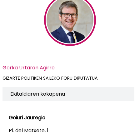
Gorka Urtaran Agirre
GIZARTE POLITIKEN SAILEKO FORU DIPUTATUA
Ekitaldiaren kokapena
Goiuri Jauregia
Pl. del Matxete, 1