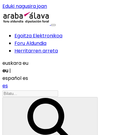
Eduki nagusira joan
Egoitza Elektronikoa
Foru Aldundia
Herritarren arreta
euskara
eu
eu
|
español
es
es