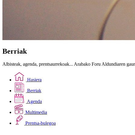
Berriak
Albisteak, agenda, prentsaurrekoak... Arabako Foru Aldundiaren gau
Hasiera
Berriak
Agenda
Multimedia
Prentsa-bulegoa