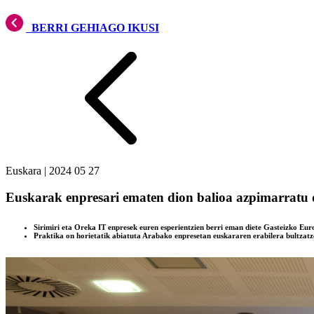
BERRI GEHIAGO IKUSI
Euskara
|
2024 05 27
Euskarak enpresari ematen dion balioa azpimarratu
Sirimiri eta Oreka IT enpresek euren esperientzien berri eman diete Gasteizko Eur
Praktika on horietatik abiatuta Arabako enpresetan euskararen erabilera bultzatz