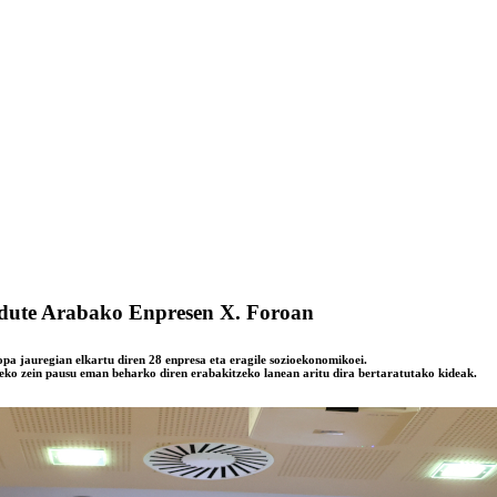
 dute Arabako Enpresen X. Foroan
opa jauregian elkartu diren 28 enpresa eta eragile sozioekonomikoei.
eko zein pausu eman beharko diren erabakitzeko lanean aritu dira bertaratutako kideak.