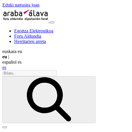
Eduki nagusira joan
Egoitza Elektronikoa
Foru Aldundia
Herritarren arreta
euskara
eu
eu
|
español
es
es