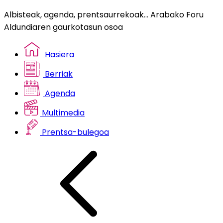
Albisteak, agenda, prentsaurrekoak... Arabako Foru
Aldundiaren gaurkotasun osoa
Hasiera
Berriak
Agenda
Multimedia
Prentsa-bulegoa