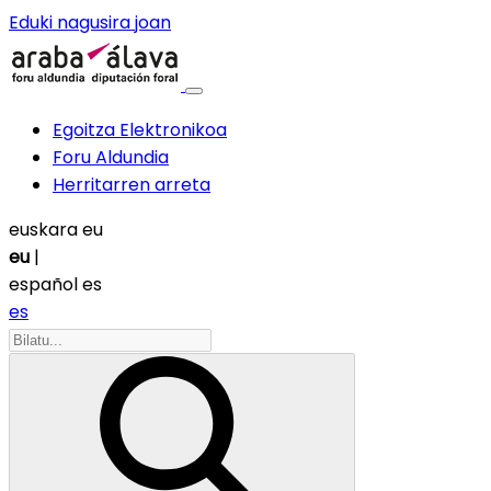
Eduki nagusira joan
Egoitza Elektronikoa
Foru Aldundia
Herritarren arreta
euskara
eu
eu
|
español
es
es