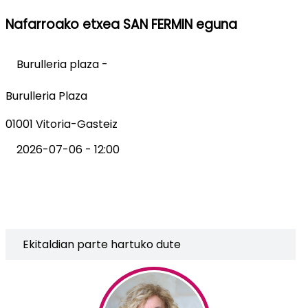
Nafarroako etxea SAN FERMIN eguna
Burulleria plaza -
Burulleria Plaza
01001 Vitoria-Gasteiz
2026-07-06 - 12:00
Ekitaldian parte hartuko dute