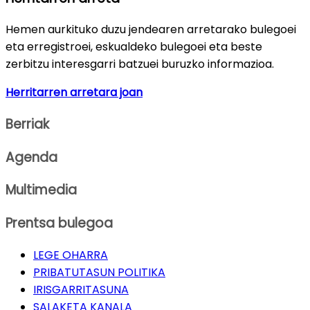
Hemen aurkituko duzu jendearen arretarako bulegoei
eta erregistroei, eskualdeko bulegoei eta beste
zerbitzu interesgarri batzuei buruzko informazioa.
Herritarren arretara joan
Berriak
Agenda
Multimedia
Prentsa bulegoa
LEGE OHARRA
PRIBATUTASUN POLITIKA
IRISGARRITASUNA
SALAKETA KANALA