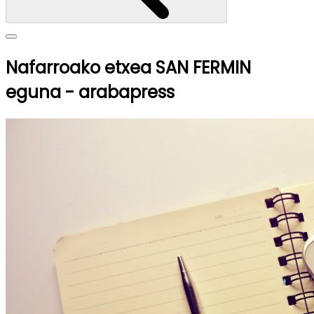
Nafarroako etxea SAN FERMIN
eguna - arabapress