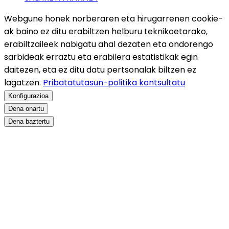
Webgune honek norberaren eta hirugarrenen cookie-
ak baino ez ditu erabiltzen helburu teknikoetarako,
erabiltzaileek nabigatu ahal dezaten eta ondorengo
sarbideak erraztu eta erabilera estatistikak egin
daitezen, eta ez ditu datu pertsonalak biltzen ez
lagatzen.
Pribatatutasun-politika kontsultatu
Konfigurazioa
Dena onartu
Dena baztertu