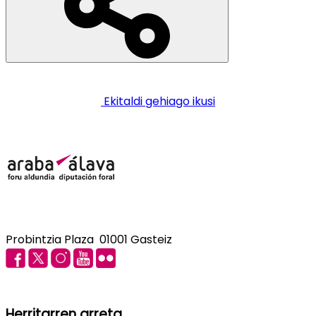
Ekitaldi gehiago ikusi
Probintzia Plaza 01001 Gasteiz
Herritarren arreta