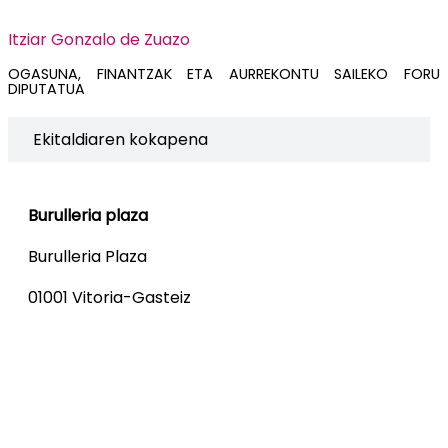
Itziar Gonzalo de Zuazo
OGASUNA, FINANTZAK ETA AURREKONTU SAILEKO FORU
DIPUTATUA
Ekitaldiaren kokapena
Burulleria plaza
Burulleria Plaza
01001 Vitoria-Gasteiz