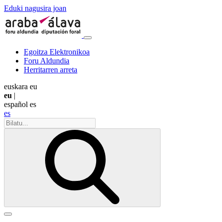
Eduki nagusira joan
Egoitza Elektronikoa
Foru Aldundia
Herritarren arreta
euskara
eu
eu
|
español
es
es