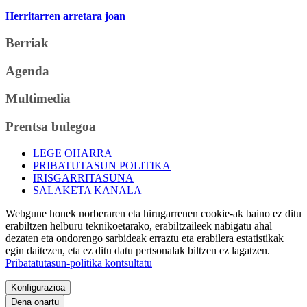
Herritarren arretara joan
Berriak
Agenda
Multimedia
Prentsa bulegoa
LEGE OHARRA
PRIBATUTASUN POLITIKA
IRISGARRITASUNA
SALAKETA KANALA
Webgune honek norberaren eta hirugarrenen cookie-ak baino ez ditu
erabiltzen helburu teknikoetarako, erabiltzaileek nabigatu ahal
dezaten eta ondorengo sarbideak erraztu eta erabilera estatistikak
egin daitezen, eta ez ditu datu pertsonalak biltzen ez lagatzen.
Pribatatutasun-politika kontsultatu
Konfigurazioa
Dena onartu