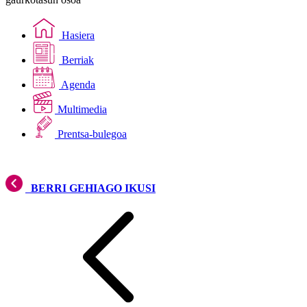
Hasiera
Berriak
Agenda
Multimedia
Prentsa-bulegoa
BERRI GEHIAGO IKUSI