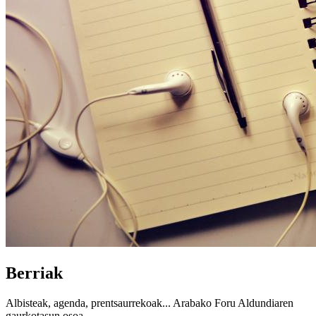
Berriak
Albisteak, agenda, prentsaurrekoak... Arabako Foru Aldundiaren
gaurkotasun osoa