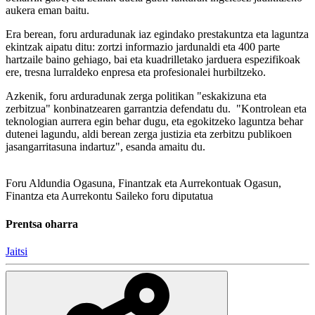
aukera eman baitu.
Era berean, foru arduradunak iaz egindako prestakuntza eta laguntza
ekintzak aipatu ditu: zortzi informazio jardunaldi eta 400 parte
hartzaile baino gehiago, bai eta kuadrilletako jarduera espezifikoak
ere, tresna lurraldeko enpresa eta profesionalei hurbiltzeko.
Azkenik, foru arduradunak zerga politikan "eskakizuna eta
zerbitzua" konbinatzearen garrantzia defendatu du. "Kontrolean eta
teknologian aurrera egin behar dugu, eta egokitzeko laguntza behar
dutenei lagundu, aldi berean zerga justizia eta zerbitzu publikoen
jasangarritasuna indartuz", esanda amaitu du.
Foru Aldundia
Ogasuna, Finantzak eta Aurrekontuak
Ogasun,
Finantza eta Aurrekontu Saileko foru diputatua
Prentsa oharra
Jaitsi