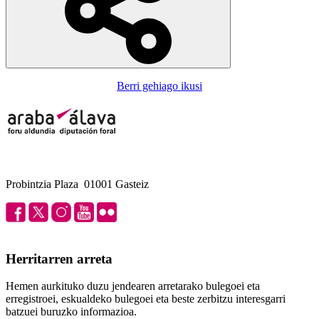
Berri gehiago ikusi
Probintzia Plaza 01001 Gasteiz
Herritarren arreta
Hemen aurkituko duzu jendearen arretarako bulegoei eta
erregistroei, eskualdeko bulegoei eta beste zerbitzu interesgarri
batzuei buruzko informazioa.