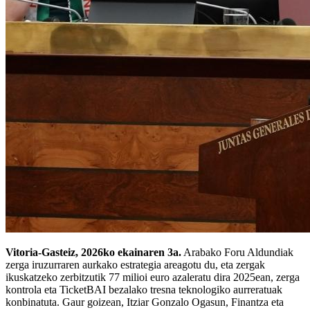
Vitoria-Gasteiz, 2026ko ekainaren 3a.
Arabako Foru Aldundiak
zerga iruzurraren aurkako estrategia areagotu du, eta zergak
ikuskatzeko zerbitzutik 77 milioi euro azaleratu dira 2025ean, zerga
kontrola eta TicketBAI bezalako tresna teknologiko aurreratuak
konbinatuta. Gaur goizean, Itziar Gonzalo Ogasun, Finantza eta