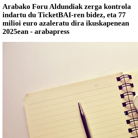
Arabako Foru Aldundiak zerga kontrola
indartu du TicketBAI-ren bidez, eta 77
milioi euro azaleratu dira ikuskapenean
2025ean - arabapress