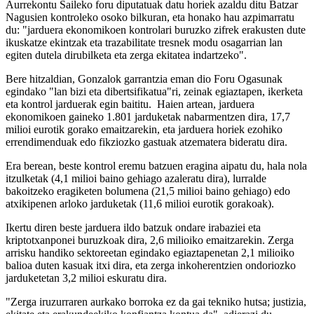
Aurrekontu Saileko foru diputatuak datu horiek azaldu ditu Batzar
Nagusien kontroleko osoko bilkuran, eta honako hau azpimarratu
du: "jarduera ekonomikoen kontrolari buruzko zifrek erakusten dute
ikuskatze ekintzak eta trazabilitate tresnek modu osagarrian lan
egiten dutela dirubilketa eta zerga ekitatea indartzeko".
Bere hitzaldian, Gonzalok garrantzia eman dio Foru Ogasunak
egindako "lan bizi eta dibertsifikatua"ri, zeinak egiaztapen, ikerketa
eta kontrol jarduerak egin baititu. Haien artean, jarduera
ekonomikoen gaineko 1.801 jarduketak nabarmentzen dira, 17,7
milioi eurotik gorako emaitzarekin, eta jarduera horiek ezohiko
errendimenduak edo fikziozko gastuak atzematera bideratu dira.
Era berean, beste kontrol eremu batzuen eragina aipatu du, hala nola
itzulketak (4,1 milioi baino gehiago azaleratu dira), lurralde
bakoitzeko eragiketen bolumena (21,5 milioi baino gehiago) edo
atxikipenen arloko jarduketak (11,6 milioi eurotik gorakoak).
Ikertu diren beste jarduera ildo batzuk ondare irabaziei eta
kriptotxanponei buruzkoak dira, 2,6 milioiko emaitzarekin. Zerga
arrisku handiko sektoreetan egindako egiaztapenetan 2,1 milioiko
balioa duten kasuak itxi dira, eta zerga inkoherentzien ondoriozko
jarduketetan 3,2 milioi eskuratu dira.
"Zerga iruzurraren aurkako borroka ez da gai tekniko hutsa; justizia,