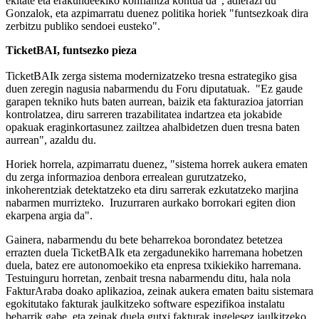
ekitate eta erakundeekiko konfiantza kontua da", adierazi du
Gonzalok, eta azpimarratu duenez politika horiek "funtsezkoak dira
zerbitzu publiko sendoei eusteko".
TicketBAI, funtsezko pieza
TicketBAIk zerga sistema modernizatzeko tresna estrategiko gisa
duen zeregin nagusia nabarmendu du Foru diputatuak. "Ez gaude
garapen tekniko huts baten aurrean, baizik eta fakturazioa jatorrian
kontrolatzea, diru sarreren trazabilitatea indartzea eta jokabide
opakuak eraginkortasunez zailtzea ahalbidetzen duen tresna baten
aurrean", azaldu du.
Horiek horrela, azpimarratu duenez, "sistema horrek aukera ematen
du zerga informazioa denbora errealean gurutzatzeko,
inkoherentziak detektatzeko eta diru sarrerak ezkutatzeko marjina
nabarmen murrizteko. Iruzurraren aurkako borrokari egiten dion
ekarpena argia da".
Gainera, nabarmendu du bete beharrekoa borondatez betetzea
errazten duela TicketBAIk eta zergadunekiko harremana hobetzen
duela, batez ere autonomoekiko eta enpresa txikiekiko harremana.
Testuinguru horretan, zenbait tresna nabarmendu ditu, hala nola
FakturAraba doako aplikazioa, zeinak aukera ematen baitu sistemara
egokitutako fakturak jaulkitzeko software espezifikoa instalatu
beharrik gabe, eta zeinak duela gutxi fakturak ingelesez jaulkitzeko