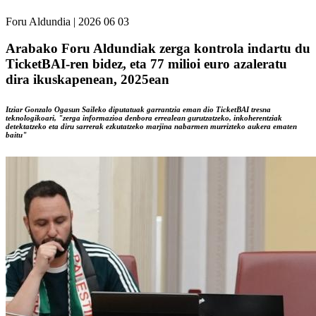
Foru Aldundia
|
2026 06 03
Arabako Foru Aldundiak zerga kontrola indartu du
TicketBAI-ren bidez, eta 77 milioi euro azaleratu
dira ikuskapenean, 2025ean
Itziar Gonzalo Ogasun Saileko diputatuak garrantzia eman dio TicketBAI tresna
teknologikoari, "zerga informazioa denbora errealean gurutzatzeko, inkoherentziak
detektatzeko eta diru sarrerak ezkutatzeko marjina nabarmen murrizteko aukera ematen
baitu"