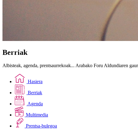
Berriak
Albisteak, agenda, prentsaurrekoak... Arabako Foru Aldundiaren gau
Hasiera
Berriak
Agenda
Multimedia
Prentsa-bulegoa