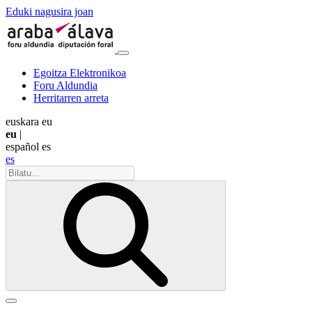
Eduki nagusira joan
Egoitza Elektronikoa
Foru Aldundia
Herritarren arreta
euskara
eu
eu
|
español
es
es