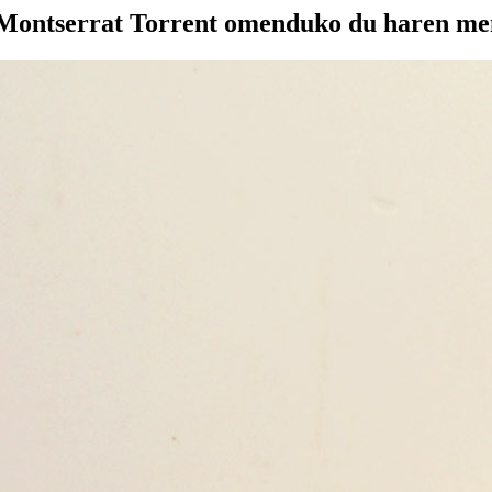
 Montserrat Torrent omenduko du haren me