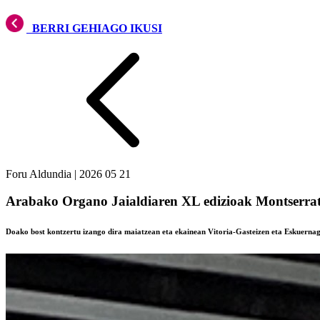
BERRI GEHIAGO IKUSI
Foru Aldundia
|
2026 05 21
Arabako Organo Jaialdiaren XL edizioak Montserr
Doako bost kontzertu izango dira maiatzean eta ekainean Vitoria-Gasteizen eta Eskuerna