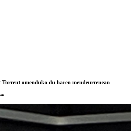
at Torrent omenduko du haren mendeurrenean
gan