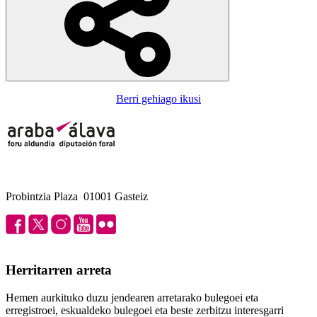
Berri gehiago ikusi
Probintzia Plaza 01001 Gasteiz
Herritarren arreta
Hemen aurkituko duzu jendearen arretarako bulegoei eta
erregistroei, eskualdeko bulegoei eta beste zerbitzu interesgarri