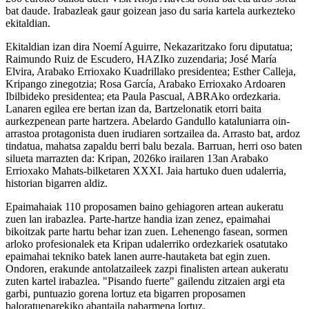
bat daude. Irabazleak gaur goizean jaso du saria kartela aurkezteko
ekitaldian.
Ekitaldian izan dira Noemí Aguirre, Nekazaritzako foru diputatua;
Raimundo Ruiz de Escudero, HAZIko zuzendaria; José María
Elvira, Arabako Errioxako Kuadrillako presidentea; Esther Calleja,
Kripango zinegotzia; Rosa García, Arabako Errioxako Ardoaren
Ibilbideko presidentea; eta Paula Pascual, ABRAko ordezkaria.
Lanaren egilea ere bertan izan da, Bartzelonatik etorri baita
aurkezpenean parte hartzera. Abelardo Gandullo kataluniarra oin-
arrastoa protagonista duen irudiaren sortzailea da. Arrasto bat, ardoz
tindatua, mahatsa zapaldu berri balu bezala. Barruan, herri oso baten
silueta marrazten da: Kripan, 2026ko irailaren 13an Arabako
Errioxako Mahats-bilketaren XXXI. Jaia hartuko duen udalerria,
historian bigarren aldiz.
Epaimahaiak 110 proposamen baino gehiagoren artean aukeratu
zuen lan irabazlea. Parte-hartze handia izan zenez, epaimahai
bikoitzak parte hartu behar izan zuen. Lehenengo fasean, sormen
arloko profesionalek eta Kripan udalerriko ordezkariek osatutako
epaimahai tekniko batek lanen aurre-hautaketa bat egin zuen.
Ondoren, erakunde antolatzaileek zazpi finalisten artean aukeratu
zuten kartel irabazlea. "Pisando fuerte" gailendu zitzaien argi eta
garbi, puntuazio gorena lortuz eta bigarren proposamen
baloratuenarekiko abantaila nabarmena lortuz.