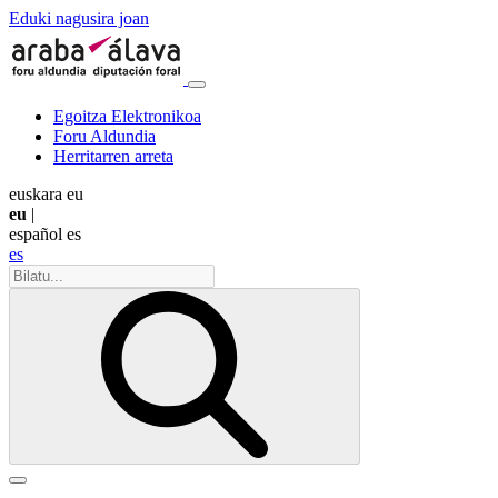
Eduki nagusira joan
Egoitza Elektronikoa
Foru Aldundia
Herritarren arreta
euskara
eu
eu
|
español
es
es