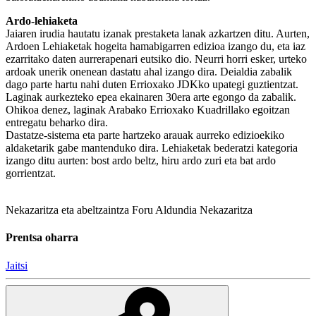
Ardo-lehiaketa
Jaiaren irudia hautatu izanak prestaketa lanak azkartzen ditu. Aurten,
Ardoen Lehiaketak hogeita hamabigarren edizioa izango du, eta iaz
ezarritako daten aurrerapenari eutsiko dio. Neurri horri esker, urteko
ardoak unerik onenean dastatu ahal izango dira. Deialdia zabalik
dago parte hartu nahi duten Errioxako JDKko upategi guztientzat.
Laginak aurkezteko epea ekainaren 30era arte egongo da zabalik.
Ohikoa denez, laginak Arabako Errioxako Kuadrillako egoitzan
entregatu beharko dira.
Dastatze-sistema eta parte hartzeko arauak aurreko edizioekiko
aldaketarik gabe mantenduko dira. Lehiaketak bederatzi kategoria
izango ditu aurten: bost ardo beltz, hiru ardo zuri eta bat ardo
gorrientzat.
Nekazaritza eta abeltzaintza
Foru Aldundia
Nekazaritza
Prentsa oharra
Jaitsi