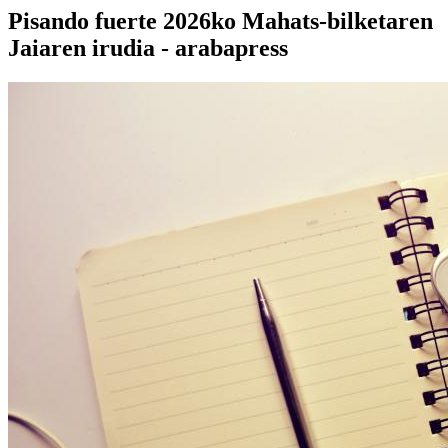
Pisando fuerte 2026ko Mahats-bilketaren
Jaiaren irudia - arabapress