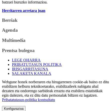
batzuei buruzko informazioa.
Herritarren arretara joan
Berriak
Agenda
Multimedia
Prentsa bulegoa
LEGE OHARRA
PRIBATUTASUN POLITIKA
IRISGARRITASUNA
SALAKETA KANALA
Webgune honek norberaren eta hirugarrenen cookie-ak baino ez ditu
erabiltzen helburu teknikoetarako, erabiltzaileek nabigatu ahal
dezaten eta ondorengo sarbideak erraztu eta erabilera estatistikak
egin daitezen, eta ez ditu datu pertsonalak biltzen ez lagatzen.
Pribatatutasun-politika kontsultatu
Konfigurazioa