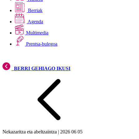
Berriak
Agenda
Multimedia
Prentsa-bulegoa
BERRI GEHIAGO IKUSI
Nekazaritza eta abeltzaintza
|
2026 06 05