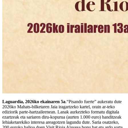
Laguardia, 2026ko ekainaren 5a
.“Pisando fuerte” aukeratu dute
2026ko Mahats-bilketaren Jaia iragartzeko kartel, orain ar-teko
ediziorik parte-hartzaileenean. Lanak aurkezteko formatu digitala
ezartzeak eta sariaren diru-kopurua (aurten 1.000 euro) handitzeak
lehiaketarekiko interesa areagotzen lagundu dute. Saria osatzeko,
200 euroko balioa duen Visit Rioja Alavesa bonu bat eta ardo sorta