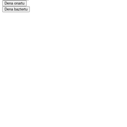
Dena onartu
Dena baztertu