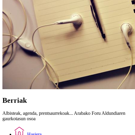
Berriak
Albisteak, agenda, prentsaurrekoak... Arabako Foru Aldundiaren
gaurkotasun osoa
Hasiera