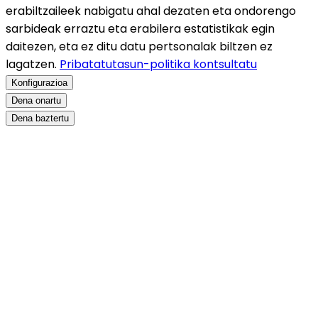
erabiltzaileek nabigatu ahal dezaten eta ondorengo
sarbideak erraztu eta erabilera estatistikak egin
daitezen, eta ez ditu datu pertsonalak biltzen ez
lagatzen.
Pribatatutasun-politika kontsultatu
Konfigurazioa
Dena onartu
Dena baztertu