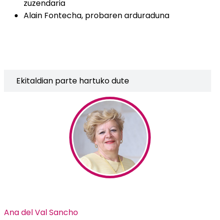
zuzendaria
Alain Fontecha, probaren arduraduna
Ekitaldian parte hartuko dute
Ana del Val Sancho