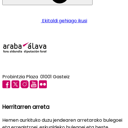
Ekitaldi gehiago ikusi
Probintzia Plaza 01001 Gasteiz
Herritarren arreta
Hemen aurkituko duzu jendearen arretarako bulegoei
eta erregistroei, eskualdeko bulegoei eta beste