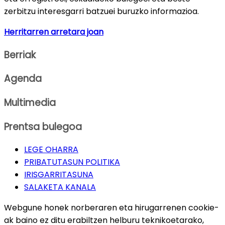
zerbitzu interesgarri batzuei buruzko informazioa.
Herritarren arretara joan
Berriak
Agenda
Multimedia
Prentsa bulegoa
LEGE OHARRA
PRIBATUTASUN POLITIKA
IRISGARRITASUNA
SALAKETA KANALA
Webgune honek norberaren eta hirugarrenen cookie-
ak baino ez ditu erabiltzen helburu teknikoetarako,