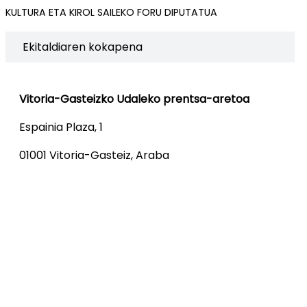
KULTURA ETA KIROL SAILEKO FORU DIPUTATUA
Ekitaldiaren kokapena
Vitoria-Gasteizko Udaleko prentsa-aretoa
Espainia Plaza, 1
01001 Vitoria-Gasteiz, Araba