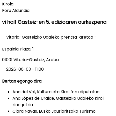
Kirola
Foru Aldundia
vi half Gasteiz-en 5. edizioaren aurkezpena
Vitoria-Gasteizko Udaleko prentsa-aretoa -
Espainia Plaza, 1
01001 Vitoria-Gasteiz, Araba
2026-06-03 - 11:00
Bertan egongo dira:
Ana del Val, Kultura eta Kirol foru diputatua
Ana López de Uralde, Gasteizko Udaleko Kirol
zinegotzia
Clara Navas, Eusko Jaurlaritzako Turismo