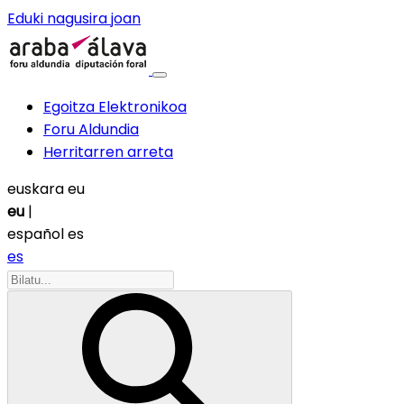
Eduki nagusira joan
Egoitza Elektronikoa
Foru Aldundia
Herritarren arreta
euskara
eu
eu
|
español
es
es