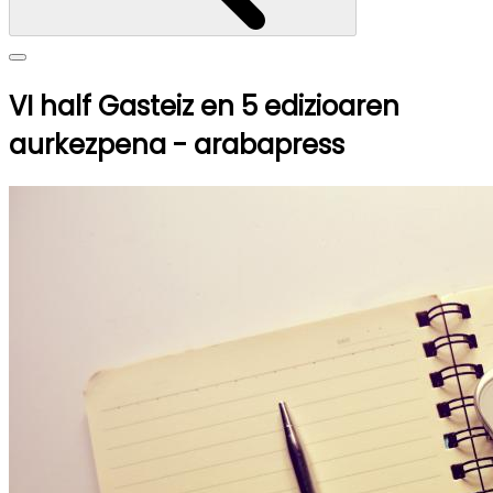
VI half Gasteiz en 5 edizioaren
aurkezpena - arabapress