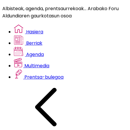
Albisteak, agenda, prentsaurrekoak... Arabako Foru
Aldundiaren gaurkotasun osoa
Hasiera
Berriak
Agenda
Multimedia
Prentsa-bulegoa