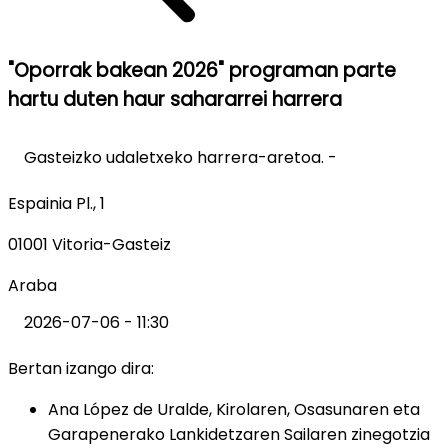
"Oporrak bakean 2026" programan parte
hartu duten haur sahararrei harrera
Gasteizko udaletxeko harrera-aretoa. -
Espainia Pl., 1
01001 Vitoria-Gasteiz
Araba
2026-07-06 - 11:30
Bertan izango dira:
Ana López de Uralde, Kirolaren, Osasunaren eta
Garapenerako Lankidetzaren Sailaren zinegotzia