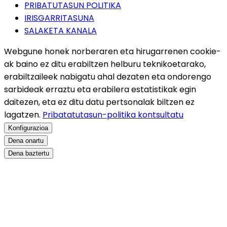
PRIBATUTASUN POLITIKA
IRISGARRITASUNA
SALAKETA KANALA
Webgune honek norberaren eta hirugarrenen cookie-
ak baino ez ditu erabiltzen helburu teknikoetarako,
erabiltzaileek nabigatu ahal dezaten eta ondorengo
sarbideak erraztu eta erabilera estatistikak egin
daitezen, eta ez ditu datu pertsonalak biltzen ez
lagatzen.
Pribatatutasun-politika kontsultatu
Konfigurazioa
Dena onartu
Dena baztertu