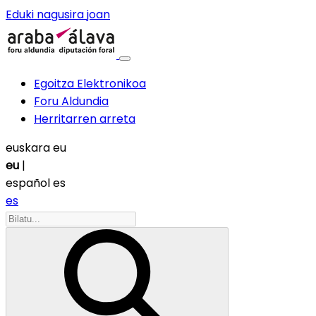
Eduki nagusira joan
Egoitza Elektronikoa
Foru Aldundia
Herritarren arreta
euskara
eu
eu
|
español
es
es