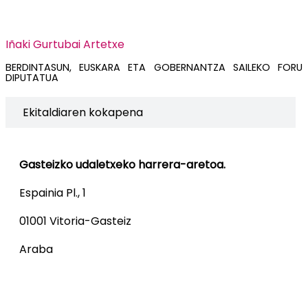
Iñaki Gurtubai Artetxe
BERDINTASUN, EUSKARA ETA GOBERNANTZA SAILEKO FORU
DIPUTATUA
Ekitaldiaren kokapena
Gasteizko udaletxeko harrera-aretoa.
Espainia Pl., 1
01001 Vitoria-Gasteiz
Araba