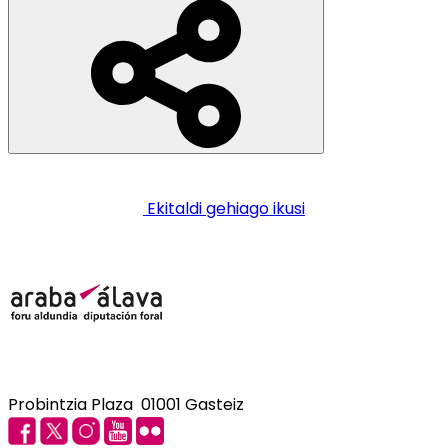
Ekitaldi gehiago ikusi
Probintzia Plaza 01001 Gasteiz