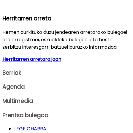
Herritarren arreta
Hemen aurkituko duzu jendearen arretarako bulegoei
eta erregistroei, eskualdeko bulegoei eta beste
zerbitzu interesgarri batzuei buruzko informazioa.
Herritarren arretara joan
Berriak
Agenda
Multimedia
Prentsa bulegoa
LEGE OHARRA