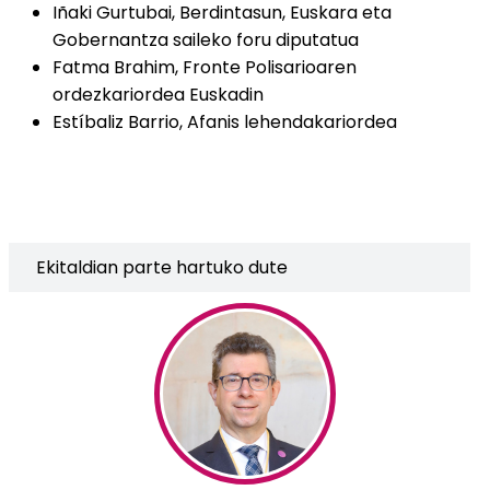
Iñaki Gurtubai, Berdintasun, Euskara eta
Gobernantza saileko foru diputatua
Fatma Brahim, Fronte Polisarioaren
ordezkariordea Euskadin
Estíbaliz Barrio, Afanis lehendakariordea
Ekitaldian parte hartuko dute