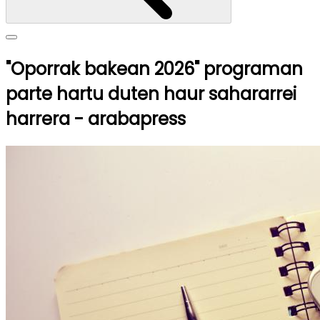
"Oporrak bakean 2026" programan
parte hartu duten haur sahararrei
harrera - arabapress