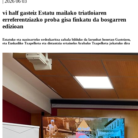
|
2026 06 03
vi half gasteiz Estatu mailako triatloiaren
erreferentziazko proba gisa finkatu da bosgarren
edizioan
Estatuko eta nazioarteko ordezkaritza zabala bilduko da larunbat honetan Gasteizen,
eta Euskadiko Txapelketa eta distantzia ertaineko Arabako Txapelketa jokatuko dira