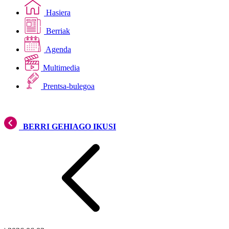
Hasiera
Berriak
Agenda
Multimedia
Prentsa-bulegoa
BERRI GEHIAGO IKUSI