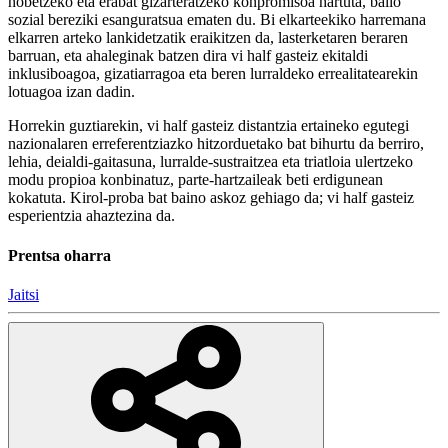
hobetzeko eta erabat gizarteratzeko konpromisoa hartuta, balio
sozial bereziki esanguratsua ematen du. Bi elkarteekiko harremana
elkarren arteko lankidetzatik eraikitzen da, lasterketaren beraren
barruan, eta ahaleginak batzen dira vi half gasteiz ekitaldi
inklusiboagoa, gizatiarragoa eta beren lurraldeko errealitatearekin
lotuagoa izan dadin.
Horrekin guztiarekin, vi half gasteiz distantzia ertaineko egutegi
nazionalaren erreferentziazko hitzorduetako bat bihurtu da berriro,
lehia, deialdi-gaitasuna, lurralde-sustraitzea eta triatloia ulertzeko
modu propioa konbinatuz, parte-hartzaileak beti erdigunean
kokatuta. Kirol-proba bat baino askoz gehiago da; vi half gasteiz
esperientzia ahaztezina da.
Prentsa oharra
Jaitsi