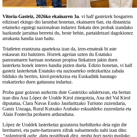
Vitoria-Gasteiz, 2026ko ekainaren 3a
. vi half gasteizek bosgarren
edizioari ekingo dio larunbat honetan, ekainaren 6an, eta distantzia
ertaineko egutegi nazionalean indarrez finkatu den probak izandako
hazkunde jarraitua berretsi du, beste behin, partaidetzari dagokionez
arrakasta handia izan baitu.
Triatleten erantzuna apartekoa izan da, izen-emateak bi aste
eskasean itxi baitziren. Horrek agerian uzten du Estatuko
panoramaren barruan nortasun propioa finkatzen jakin duen
lasterketa honek interes handia pizten duela. Edizio honetan, vi half
gasteiz lasterketak Estatuko eta nazioarteko ordezkaritza zabala
bilduko du berriro, kirol-proiekzioa eta Euskaditik haratago
erakartzeko duen gaitasuna indartuz.
Proba gaur goizean aurkeztu dute Gasteizko udaletxean, eta bertan
izan dira Ana López de Uralde Kirol zinegotzia, Ana del Val Kirol
diputatua, Clara Navas Eusko Jaurlaritzako Turismo zuzendaria,
Ganix Unzaga, Rural Kutxako Arabako eskualdeko zuzendaria eta
Alain Fontecha probaren arduraduna.
López de Uraldek lasterketaz gozatzera hurbiltzeko deia egin die
herritarrei, eta parte-hartzearen zifrak nabarmendu nahi izan ditu:
“zalantzarik gabe, datu positiboak dira, proba hori nazio mailako