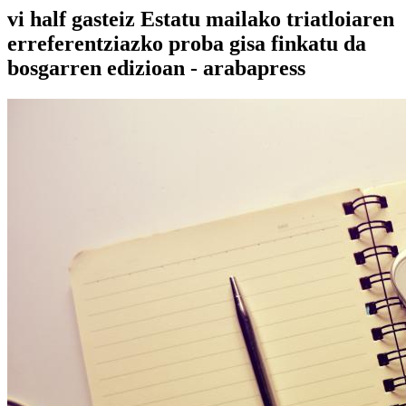
vi half gasteiz Estatu mailako triatloiaren
erreferentziazko proba gisa finkatu da
bosgarren edizioan - arabapress