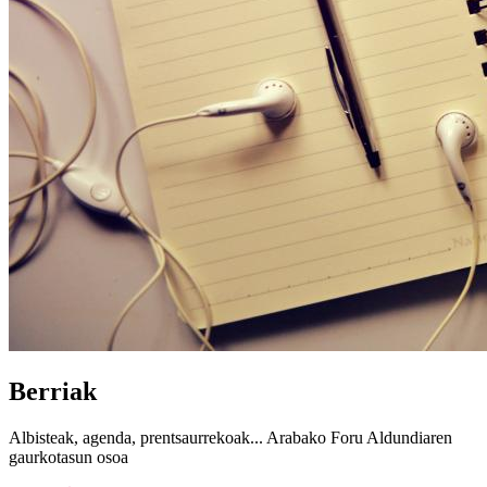
Berriak
Albisteak, agenda, prentsaurrekoak... Arabako Foru Aldundiaren
gaurkotasun osoa