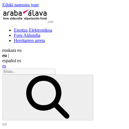
Eduki nagusira joan
Egoitza Elektronikoa
Foru Aldundia
Herritarren arreta
euskara
eu
eu
|
español
es
es