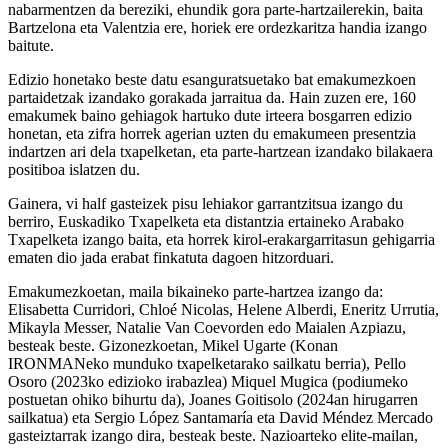
nabarmentzen da bereziki, ehundik gora parte-hartzailerekin, baita
Bartzelona eta Valentzia ere, horiek ere ordezkaritza handia izango
baitute.
Edizio honetako beste datu esanguratsuetako bat emakumezkoen
partaidetzak izandako gorakada jarraitua da. Hain zuzen ere, 160
emakumek baino gehiagok hartuko dute irteera bosgarren edizio
honetan, eta zifra horrek agerian uzten du emakumeen presentzia
indartzen ari dela txapelketan, eta parte-hartzean izandako bilakaera
positiboa islatzen du.
Gainera, vi half gasteizek pisu lehiakor garrantzitsua izango du
berriro, Euskadiko Txapelketa eta distantzia ertaineko Arabako
Txapelketa izango baita, eta horrek kirol-erakargarritasun gehigarria
ematen dio jada erabat finkatuta dagoen hitzorduari.
Emakumezkoetan, maila bikaineko parte-hartzea izango da:
Elisabetta Curridori, Chloé Nicolas, Helene Alberdi, Eneritz Urrutia,
Mikayla Messer, Natalie Van Coevorden edo Maialen Azpiazu,
besteak beste. Gizonezkoetan, Mikel Ugarte (Konan
IRONMANeko munduko txapelketarako sailkatu berria), Pello
Osoro (2023ko edizioko irabazlea) Miquel Mugica (podiumeko
postuetan ohiko bihurtu da), Joanes Goitisolo (2024an hirugarren
sailkatua) eta Sergio López Santamaría eta David Méndez Mercado
gasteiztarrak izango dira, besteak beste. Nazioarteko elite-mailan,