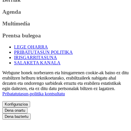
Agenda
Multimedia
Prentsa bulegoa
LEGE OHARRA
PRIBATUTASUN POLITIKA
IRISGARRITASUNA
SALAKETA KANALA
Webgune honek norberaren eta hirugarrenen cookie-ak baino ez ditu
erabiltzen helburu teknikoetarako, erabiltzaileek nabigatu ahal
dezaten eta ondorengo sarbideak erraztu eta erabilera estatistikak
egin daitezen, eta ez ditu datu pertsonalak biltzen ez lagatzen.
Pribatatutasun-politika kontsultatu
Konfigurazioa
Dena onartu
Dena baztertu