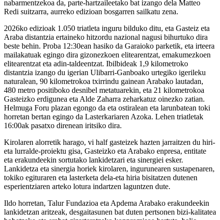
nabarmentzekoa da, parte-hartzaileetako bat izango dela Matteo
Redi suitzarra, aurreko edizioan bosgarren sailkatu zena.
2026ko edizioak 1.050 triatleta inguru bilduko ditu, eta Gasteiz eta
Araba distantzia ertaineko hitzordu nazional nagusi bihurtuko dira
beste behin. Proba 12:30ean hasiko da Garaioko parketik, eta irteera
mailakatuak egingo dira gizonezkoen elitearentzat, emakumezkoen
elitearentzat eta adin-taldeentzat. Ibilbideak 1,9 kilometroko
distantzia izango du igerian Ulibarri-Ganboako urtegiko igerileku
naturalean, 90 kilometrokoa txirrindu gainean Arabako lautadan,
480 metro positiboko desnibel metatuarekin, eta 21 kilometrokoa
Gasteizko erdigunea eta Alde Zaharra zeharkatuz oinezko zatian.
Helmuga Foru plazan egongo da eta ostiralean eta larunbatean toki
horretan bertan egingo da Lasterkariaren Azoka. Lehen triatletak
16:00ak pasatxo direnean iritsiko dira.
Kirolaren alorretik harago, vi half gasteizek hazten jarraitzen du hiri-
eta lurralde-proiektu gisa, Gasteizko eta Arabako enpresa, entitate
eta erakundeekin sortutako lankidetzari eta sinergiei esker.
Lankidetza eta sinergia horiek kirolaren, ingurunearen sustapenaren,
tokiko egituraren eta lasterketa dela-eta hiria bisitatzen dutenen
esperientziaren arteko lotura indartzen laguntzen dute.
Ildo horretan, Talur Fundazioa eta Apdema Arabako erakundeekin
lankidetzan aritzeak, desgaitasunen bat duten pertsonen bizi-kalitatea