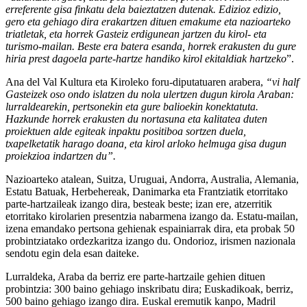
erreferente gisa finkatu dela baieztatzen dutenak. Edizioz edizio,
gero eta gehiago dira erakartzen dituen emakume eta nazioarteko
triatletak, eta horrek Gasteiz erdigunean jartzen du kirol- eta
turismo-mailan. Beste era batera esanda, horrek erakusten du gure
hiria prest dagoela parte-hartze handiko kirol ekitaldiak hartzeko
”.
Ana del Val Kultura eta Kiroleko foru-diputatuaren arabera,
“vi half
Gasteizek oso ondo islatzen du nola ulertzen dugun kirola Araban:
lurraldearekin, pertsonekin eta gure balioekin konektatuta.
Hazkunde horrek erakusten du nortasuna eta kalitatea duten
proiektuen alde egiteak inpaktu positiboa sortzen duela,
txapelketatik harago doana, eta kirol arloko helmuga gisa dugun
proiekzioa indartzen du”.
Nazioarteko atalean, Suitza, Uruguai, Andorra, Australia, Alemania,
Estatu Batuak, Herbehereak, Danimarka eta Frantziatik etorritako
parte-hartzaileak izango dira, besteak beste; izan ere, atzerritik
etorritako kirolarien presentzia nabarmena izango da. Estatu-mailan,
izena emandako pertsona gehienak espainiarrak dira, eta probak 50
probintziatako ordezkaritza izango du. Ondorioz, irismen nazionala
sendotu egin dela esan daiteke.
Lurraldeka, Araba da berriz ere parte-hartzaile gehien dituen
probintzia: 300 baino gehiago inskribatu dira; Euskadikoak, berriz,
500 baino gehiago izango dira. Euskal eremutik kanpo, Madril