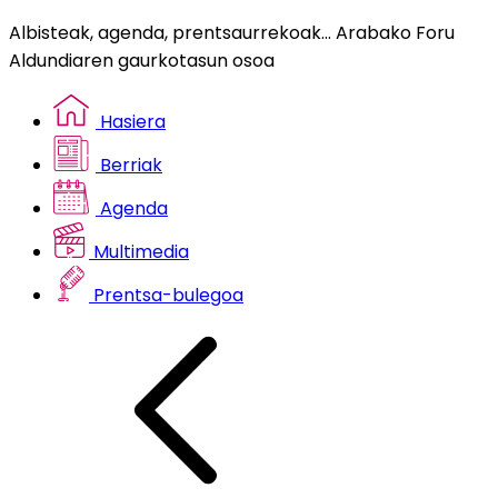
Albisteak, agenda, prentsaurrekoak... Arabako Foru
Aldundiaren gaurkotasun osoa
Hasiera
Berriak
Agenda
Multimedia
Prentsa-bulegoa