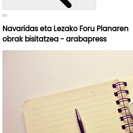
Navaridas eta Lezako Foru Planaren
obrak bisitatzea - arabapress