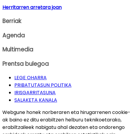
Herritarren arretara joan
Berriak
Agenda
Multimedia
Prentsa bulegoa
LEGE OHARRA
PRIBATUTASUN POLITIKA
IRISGARRITASUNA
SALAKETA KANALA
Webgune honek norberaren eta hirugarrenen cookie-
ak baino ez ditu erabiltzen helburu teknikoetarako,
erabiltzaileek nabigatu ahal dezaten eta ondorengo