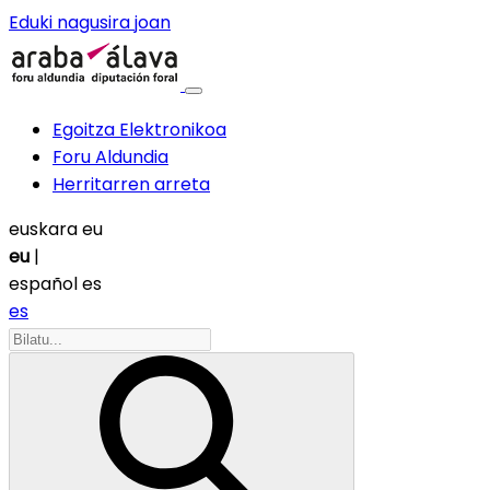
Eduki nagusira joan
Egoitza Elektronikoa
Foru Aldundia
Herritarren arreta
euskara
eu
eu
|
español
es
es