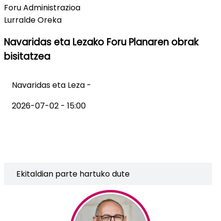
Foru Administrazioa
Lurralde Oreka
Navaridas eta Lezako Foru Planaren obrak
bisitatzea
Navaridas eta Leza -
2026-07-02 - 15:00
Ekitaldian parte hartuko dute