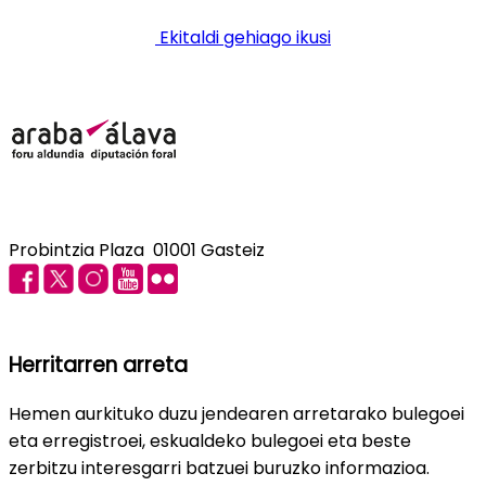
Ekitaldi gehiago ikusi
Probintzia Plaza 01001 Gasteiz
Herritarren arreta
Hemen aurkituko duzu jendearen arretarako bulegoei
eta erregistroei, eskualdeko bulegoei eta beste
zerbitzu interesgarri batzuei buruzko informazioa.