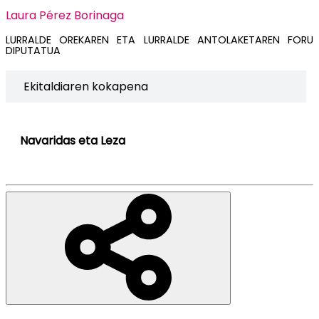
Laura Pérez Borinaga
LURRALDE OREKAREN ETA LURRALDE ANTOLAKETAREN FORU
DIPUTATUA
Ekitaldiaren kokapena
Navaridas eta Leza