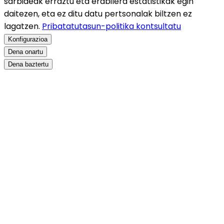
sarbideak erraztu eta erabilera estatistikak egin
daitezen, eta ez ditu datu pertsonalak biltzen ez
lagatzen.
Pribatatutasun-politika kontsultatu
Konfigurazioa
Dena onartu
Dena baztertu