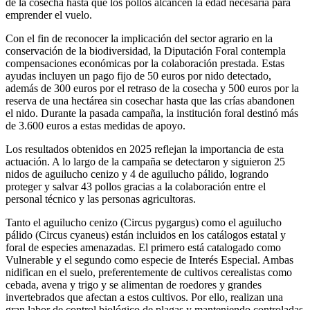
de la cosecha hasta que los pollos alcancen la edad necesaria para
emprender el vuelo.
Con el fin de reconocer la implicación del sector agrario en la
conservación de la biodiversidad, la Diputación Foral contempla
compensaciones económicas por la colaboración prestada. Estas
ayudas incluyen un pago fijo de 50 euros por nido detectado,
además de 300 euros por el retraso de la cosecha y 500 euros por la
reserva de una hectárea sin cosechar hasta que las crías abandonen
el nido. Durante la pasada campaña, la institución foral destinó más
de 3.600 euros a estas medidas de apoyo.
Los resultados obtenidos en 2025 reflejan la importancia de esta
actuación. A lo largo de la campaña se detectaron y siguieron 25
nidos de aguilucho cenizo y 4 de aguilucho pálido, logrando
proteger y salvar 43 pollos gracias a la colaboración entre el
personal técnico y las personas agricultoras.
Tanto el aguilucho cenizo (Circus pygargus) como el aguilucho
pálido (Circus cyaneus) están incluidos en los catálogos estatal y
foral de especies amenazadas. El primero está catalogado como
Vulnerable y el segundo como especie de Interés Especial. Ambas
nidifican en el suelo, preferentemente de cultivos cerealistas como
cebada, avena y trigo y se alimentan de roedores y grandes
invertebrados que afectan a estos cultivos. Por ello, realizan una
gran labor de control biológico de plagas y manteniendo controladas