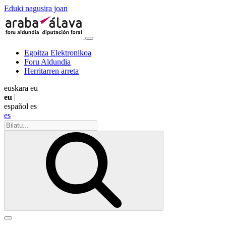
Eduki nagusira joan
Egoitza Elektronikoa
Foru Aldundia
Herritarren arreta
euskara
eu
eu
|
español
es
es