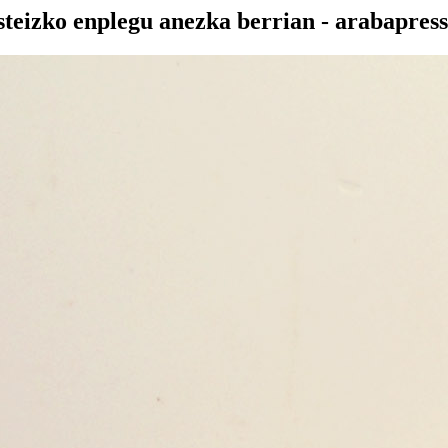
steizko enplegu anezka berrian - arabapress