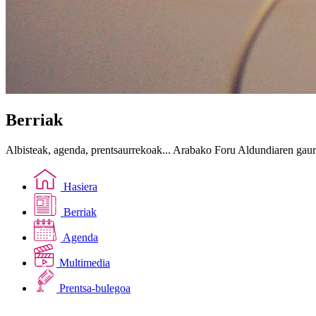
Berriak
Albisteak, agenda, prentsaurrekoak... Arabako Foru Aldundiaren gau
Hasiera
Berriak
Agenda
Multimedia
Prentsa-bulegoa