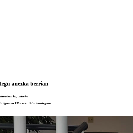
plegu anezka berrian
aturatzen laguntzeko
o Ignacio Ellacuria Udal Ikastegian