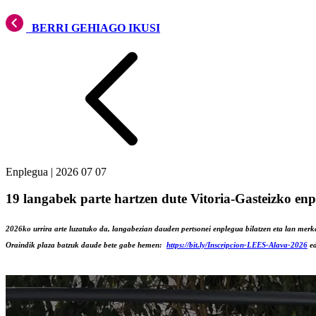
BERRI GEHIAGO IKUSI
Enplegua
|
2026 07 07
19 langabek parte hartzen dute Vitoria-Gasteizko en
2026ko urrira arte luzatuko da, langabezian dauden pertsonei enplegua bilatzen eta lan merk
Oraindik plaza batzuk daude bete gabe hemen:
https://bit.ly/Inscripcion-LEES-Alava-2026
ed