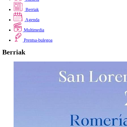
Berriak
Agenda
Multimedia
Prentsa-bulegoa
Berriak