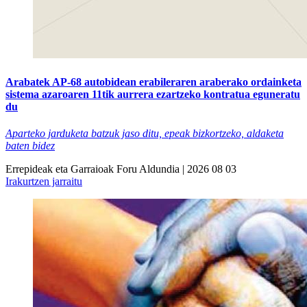
Arabatek AP-68 autobidean erabileraren araberako ordainketa
sistema azaroaren 11tik aurrera ezartzeko kontratua eguneratu
du
Aparteko jarduketa batzuk jaso ditu, epeak bizkortzeko, aldaketa
baten bidez
Errepideak eta Garraioak
Foru Aldundia
| 2026 08 03
Irakurtzen jarraitu