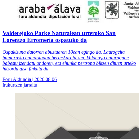
Valderejoko Parke Naturalean urteroko San
Lorentzo Erromeria ospatuko da
Ospakizuna datorren abuztuaren 10ean egingo da. Laurogeita
hamarreko hamarkadan berreskuratu zen, Valderejo naturagune
babestu izendatu ondoren, eta ehunka pertsona biltzen dituen urteko
hitzordu gisa finkatu da
Foru Aldundia
| 2026 08 06
Irakurtzen jarraitu