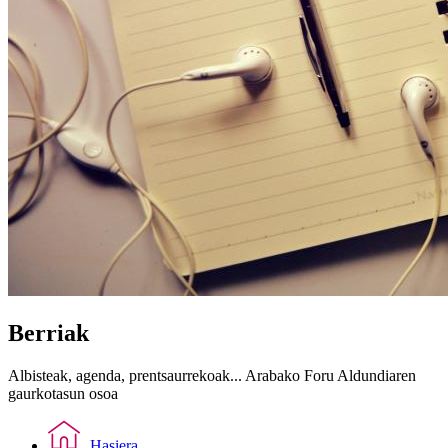
Berriak
Albisteak, agenda, prentsaurrekoak... Arabako Foru Aldundiaren
gaurkotasun osoa
Hasiera