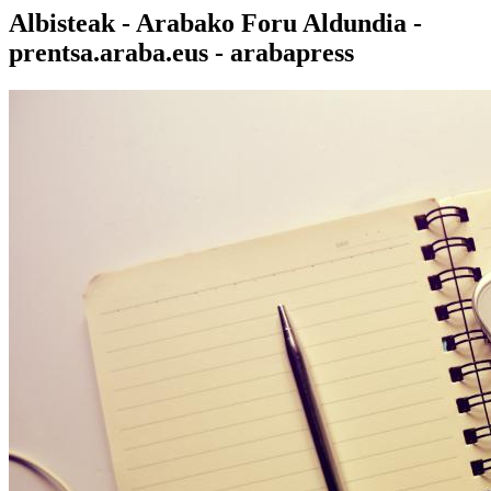
Albisteak - Arabako Foru Aldundia -
prentsa.araba.eus - arabapress