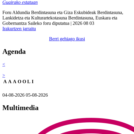
Guairako estatuan
Foru Aldundia
Berdintasuna eta Giza Eskubideak
Berdintasuna,
Lankidetza eta Kulturartekotasuna
Berdintasuna, Euskara eta
Gobernantza Saileko foru diputatua
| 2026 08 03
Irakurtzen jarraitu
Berri gehiago ikusi
Agenda
<
>
A
A
A
O
O
L
I
04-08-2026
05-08-2026
Multimedia