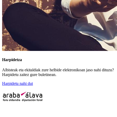
Harpidetza
Albisteak eta ekitaldiak zure helbide elektronikoan jaso nahi dituzu?
Harpidetu zaitez gure buletinean.
Harpidetu nahi dut