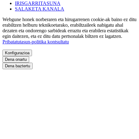
IRISGARRITASUNA
SALAKETA KANALA
Webgune honek norberaren eta hirugarrenen cookie-ak baino ez ditu
erabiltzen helburu teknikoetarako, erabiltzaileek nabigatu ahal
dezaten eta ondorengo sarbideak erraztu eta erabilera estatistikak
egin daitezen, eta ez ditu datu pertsonalak biltzen ez lagatzen.
Pribatatutasun-politika kontsultatu
Konfigurazioa
Dena onartu
Dena baztertu