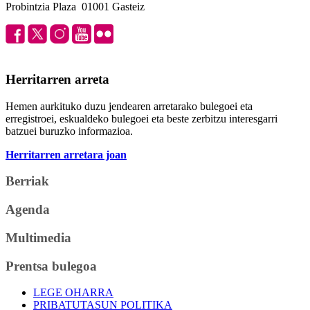
Probintzia Plaza 01001 Gasteiz
Herritarren arreta
Hemen aurkituko duzu jendearen arretarako bulegoei eta
erregistroei, eskualdeko bulegoei eta beste zerbitzu interesgarri
batzuei buruzko informazioa.
Herritarren arretara joan
Berriak
Agenda
Multimedia
Prentsa bulegoa
LEGE OHARRA
PRIBATUTASUN POLITIKA