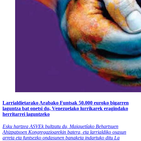
Larrialdietarako Arabako Funtsak 50.000 euroko bigarren
laguntza bat onetsi du, Venezuelako lurrikarek eragindako
herritarrei laguntzeko
Esku hartzea ASVEk bultzatu du, Maiquetíako Behartsuen
Ahizpatxoen Kongregazioarekin batera, eta larrialdiko osasun
arreta eta funtsezko ondasunen banaketa indartuko ditu La