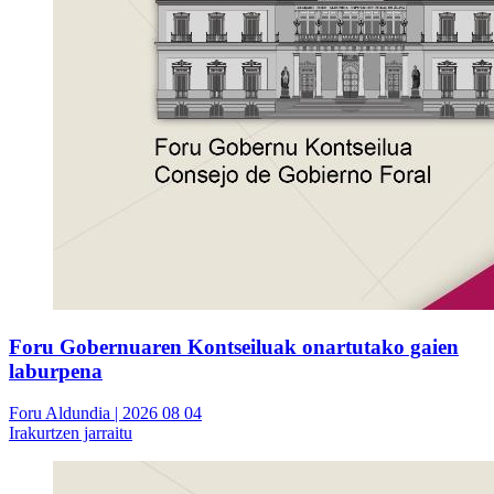
Foru Gobernuaren Kontseiluak onartutako gaien
laburpena
Foru Aldundia
| 2026 08 04
Irakurtzen jarraitu