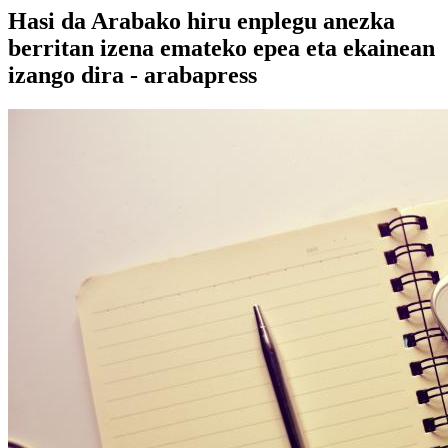
Hasi da Arabako hiru enplegu anezka
berritan izena emateko epea eta ekainean
izango dira - arabapress