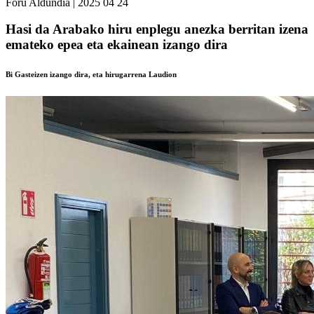
Foru Aldundia
|
2025 04 24
Hasi da Arabako hiru enplegu anezka berritan izena
emateko epea eta ekainean izango dira
Bi Gasteizen izango dira, eta hirugarrena Laudion