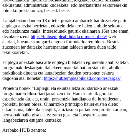
eskuratuta; administrazio kudeaketa, edo merkataritza sektorearekin
lotutako prestakuntza, besteak beste.
Langabezian dauden 18 urtetik gorako arabarrek har dezakete parte
enplegu anezka berrietan, edozein dela ere haien lanbide sektorea
edo hezkuntza maila. Interesdunek gaurtik ekainaren 16ra arte eman
dezakete izena
https://hubsempleabilidad.com/inscribete/
web
atarian, linean eskuragarri dagoen formularioaren bidez. Bestela,
zuzenean jar daitezke harremanetan taldeen ardura duen talde
teknikoarekin.
Enplegu anezkak hasi arte enplegu bilaketan eguneratu ahal izateko,
programak deskargatu daitekeen material bat prestatu du, aholku
praktikoak dituena eta langabezian dauden pertsonen eskura
dagoena atal honetan:
https://hubsempleabilidad.com/descargas/
Proiektu honek "Enplegu eta ekintzailetza solidarioko anezkak"
programaren filosofiari jarraitzen dio. Hamar urtetik gorako
esperientzia du, eta, orain, presentzia handiagoa du lurraldeetan,
proiektu honen bidez. Oinarrizko printzipio hauei eusten diete:
elkartasuna, talde ikuspegitik; aniztasuna partaideen profilen artean;
pertsonak balio gisa eta ez zama gisa, eta ikusgarritasuna,
langabeziaren estigma kentzeko.
Arabako HUB zentroa: