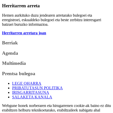
Herritarren arreta
Hemen aurkituko duzu jendearen arretarako bulegoei eta
erregistroei, eskualdeko bulegoei eta beste zerbitzu interesgarri
batzuei buruzko informazioa.
Herritarren arretara joan
Berriak
Agenda
Multimedia
Prentsa bulegoa
LEGE OHARRA
PRIBATUTASUN POLITIKA
IRISGARRITASUNA
SALAKETA KANALA
Webgune honek norberaren eta hirugarrenen cookie-ak baino ez ditu
erabiltzen helburu teknikoetarako, erabiltzaileek nabigatu ahal