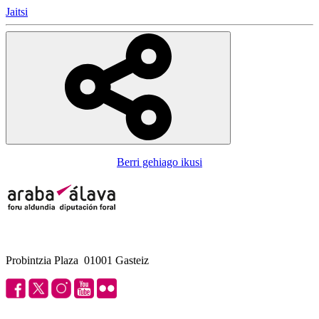
Jaitsi
Berri gehiago ikusi
Probintzia Plaza 01001 Gasteiz