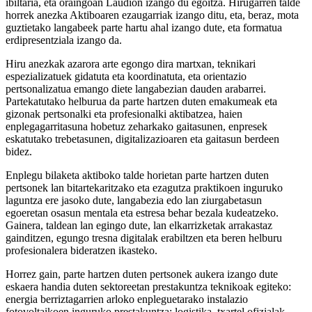
ibiltaria, eta oraingoan Laudion izango du egoitza. Hirugarren talde
horrek anezka Aktiboaren ezaugarriak izango ditu, eta, beraz, mota
guztietako langabeek parte hartu ahal izango dute, eta formatua
erdipresentziala izango da.
Hiru anezkak azarora arte egongo dira martxan, teknikari
espezializatuek gidatuta eta koordinatuta, eta orientazio
pertsonalizatua emango diete langabezian dauden arabarrei.
Partekatutako helburua da parte hartzen duten emakumeak eta
gizonak pertsonalki eta profesionalki aktibatzea, haien
enplegagarritasuna hobetuz zeharkako gaitasunen, enpresek
eskatutako trebetasunen, digitalizazioaren eta gaitasun berdeen
bidez.
Enplegu bilaketa aktiboko talde horietan parte hartzen duten
pertsonek lan bitartekaritzako eta ezagutza praktikoen inguruko
laguntza ere jasoko dute, langabezia edo lan ziurgabetasun
egoeretan osasun mentala eta estresa behar bezala kudeatzeko.
Gainera, taldean lan egingo dute, lan elkarrizketak arrakastaz
gainditzen, egungo tresna digitalak erabiltzen eta beren helburu
profesionalera bideratzen ikasteko.
Horrez gain, parte hartzen duten pertsonek aukera izango dute
eskaera handia duten sektoreetan prestakuntza teknikoak egiteko:
energia berriztagarrien arloko enpleguetarako instalazio
fotovoltaikoen inguruko prestakuntza; logistika, txartel ofizialak