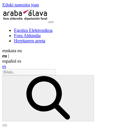
Eduki nagusira joan
Egoitza Elektronikoa
Foru Aldundia
Herritarren arreta
euskara
eu
eu
|
español
es
es