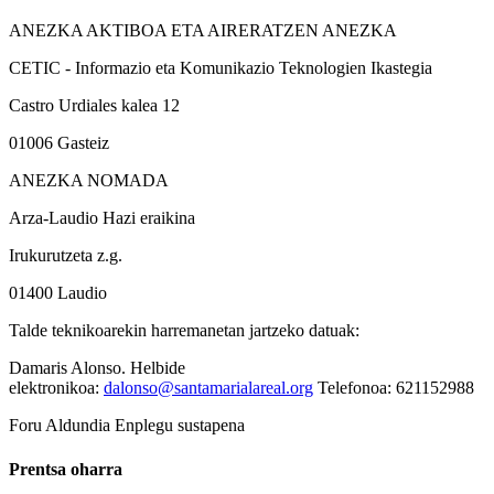
ANEZKA AKTIBOA ETA AIRERATZEN ANEZKA
CETIC - Informazio eta Komunikazio Teknologien Ikastegia
Castro Urdiales kalea 12
01006 Gasteiz
ANEZKA NOMADA
Arza-Laudio Hazi eraikina
Irukurutzeta z.g.
01400 Laudio
Talde teknikoarekin harremanetan jartzeko datuak:
Damaris Alonso. Helbide
elektronikoa:
dalonso@santamarialareal.org
Telefonoa: 621152988
Foru Aldundia
Enplegu sustapena
Prentsa oharra