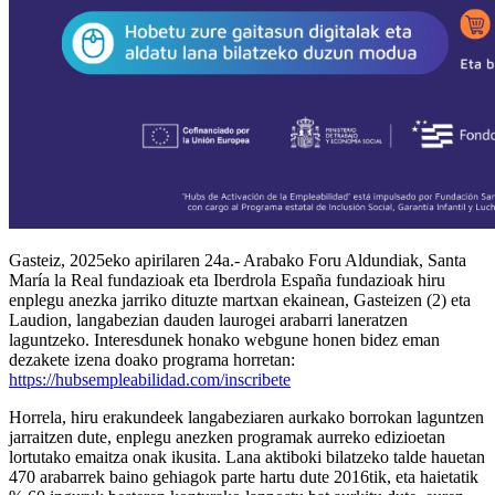
Gasteiz, 2025eko apirilaren 24a.- Arabako Foru Aldundiak, Santa
María la Real fundazioak eta Iberdrola España fundazioak hiru
enplegu anezka jarriko dituzte martxan ekainean, Gasteizen (2) eta
Laudion, langabezian dauden laurogei arabarri laneratzen
laguntzeko. Interesdunek honako webgune honen bidez eman
dezakete izena doako programa horretan:
https://hubsempleabilidad.com/inscribete
Horrela, hiru erakundeek langabeziaren aurkako borrokan laguntzen
jarraitzen dute, enplegu anezken programak aurreko edizioetan
lortutako emaitza onak ikusita. Lana aktiboki bilatzeko talde hauetan
470 arabarrek baino gehiagok parte hartu dute 2016tik, eta haietatik