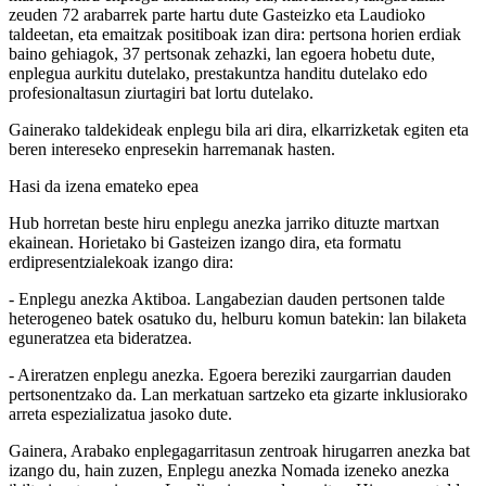
zeuden 72 arabarrek parte hartu dute Gasteizko eta Laudioko
taldeetan, eta emaitzak positiboak izan dira: pertsona horien erdiak
baino gehiagok, 37 pertsonak zehazki, lan egoera hobetu dute,
enplegua aurkitu dutelako, prestakuntza handitu dutelako edo
profesionaltasun ziurtagiri bat lortu dutelako.
Gainerako taldekideak enplegu bila ari dira, elkarrizketak egiten eta
beren intereseko enpresekin harremanak hasten.
Hasi da izena emateko epea
Hub horretan beste hiru enplegu anezka jarriko dituzte martxan
ekainean. Horietako bi Gasteizen izango dira, eta formatu
erdipresentzialekoak izango dira:
- Enplegu anezka Aktiboa. Langabezian dauden pertsonen talde
heterogeneo batek osatuko du, helburu komun batekin: lan bilaketa
eguneratzea eta bideratzea.
- Aireratzen enplegu anezka. Egoera bereziki zaurgarrian dauden
pertsonentzako da. Lan merkatuan sartzeko eta gizarte inklusiorako
arreta espezializatua jasoko dute.
Gainera, Arabako enplegagarritasun zentroak hirugarren anezka bat
izango du, hain zuzen, Enplegu anezka Nomada izeneko anezka