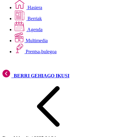
Hasiera
Berriak
Agenda
Multimedia
Prentsa-bulegoa
BERRI GEHIAGO IKUSI