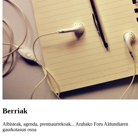
Berriak
Albisteak, agenda, prentsaurrekoak... Arabako Foru Aldundiaren
gaurkotasun osoa