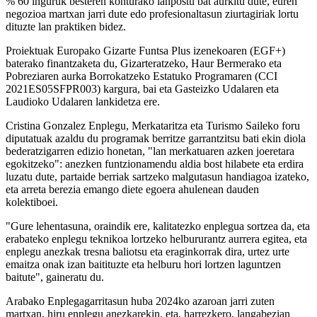
% 60 inguruk besteren konturako lanpostu bat aurkitu dute, euren
negozioa martxan jarri dute edo profesionaltasun ziurtagiriak lortu
dituzte lan praktiken bidez.
Proiektuak Europako Gizarte Funtsa Plus izenekoaren (EGF+)
baterako finantzaketa du, Gizarteratzeko, Haur Bermerako eta
Pobreziaren aurka Borrokatzeko Estatuko Programaren (CCI
2021ES05SFPR003) kargura, bai eta Gasteizko Udalaren eta
Laudioko Udalaren lankidetza ere.
Cristina Gonzalez Enplegu, Merkataritza eta Turismo Saileko foru
diputatuak azaldu du programak berritze garrantzitsu bati ekin diola
bederatzigarren edizio honetan, "lan merkatuaren azken joeretara
egokitzeko": anezken funtzionamendu aldia bost hilabete eta erdira
luzatu dute, partaide berriak sartzeko malgutasun handiagoa izateko,
eta arreta berezia emango diete egoera ahulenean dauden
kolektiboei.
"Gure lehentasuna, oraindik ere, kalitatezko enplegua sortzea da, eta
erabateko enplegu teknikoa lortzeko helbururantz aurrera egitea, eta
enplegu anezkak tresna baliotsu eta eraginkorrak dira, urtez urte
emaitza onak izan baitituzte eta helburu hori lortzen laguntzen
baitute", gaineratu du.
Arabako Enplegagarritasun huba 2024ko azaroan jarri zuten
martxan, hiru enplegu anezkarekin, eta, harrezkero, langabezian