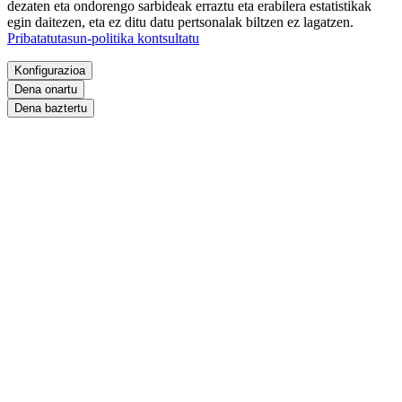
dezaten eta ondorengo sarbideak erraztu eta erabilera estatistikak
egin daitezen, eta ez ditu datu pertsonalak biltzen ez lagatzen.
Pribatatutasun-politika kontsultatu
Konfigurazioa
Dena onartu
Dena baztertu