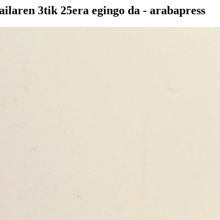
ilaren 3tik 25era egingo da - arabapress