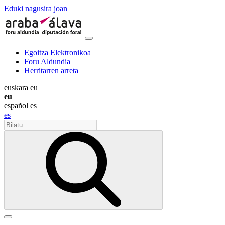
Eduki nagusira joan
Egoitza Elektronikoa
Foru Aldundia
Herritarren arreta
euskara
eu
eu
|
español
es
es