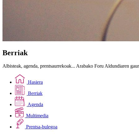
Berriak
Albisteak, agenda, prentsaurrekoak... Arabako Foru Aldundiaren gau
Hasiera
Berriak
Agenda
Multimedia
Prentsa-bulegoa