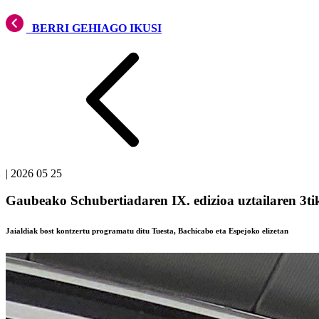
BERRI GEHIAGO IKUSI
|
2026 05 25
Gaubeako Schubertiadaren IX. edizioa uztailaren 3ti
Jaialdiak bost kontzertu programatu ditu Tuesta, Bachicabo eta Espejoko elizetan