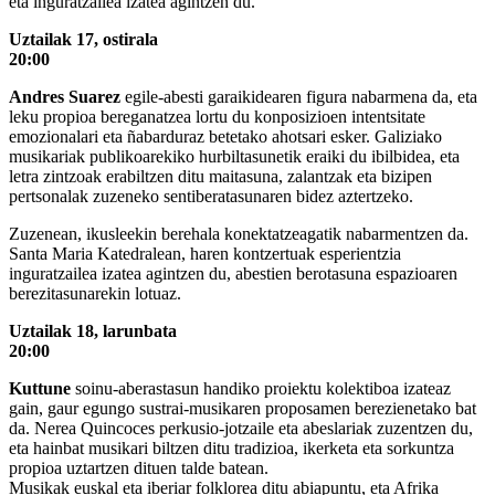
eta inguratzailea izatea agintzen du.
Uztailak 17, ostirala
20:00
Andres Suarez
egile-abesti garaikidearen figura nabarmena da, eta
leku propioa bereganatzea lortu du konposizioen intentsitate
emozionalari eta ñabarduraz betetako ahotsari esker. Galiziako
musikariak publikoarekiko hurbiltasunetik eraiki du ibilbidea, eta
letra zintzoak erabiltzen ditu maitasuna, zalantzak eta bizipen
pertsonalak zuzeneko sentiberatasunaren bidez aztertzeko.
Zuzenean, ikusleekin berehala konektatzeagatik nabarmentzen da.
Santa Maria Katedralean, haren kontzertuak esperientzia
inguratzailea izatea agintzen du, abestien berotasuna espazioaren
berezitasunarekin lotuaz.
Uztailak 18, larunbata
20:00
Kuttune
soinu-aberastasun handiko proiektu kolektiboa izateaz
gain, gaur egungo sustrai-musikaren proposamen berezienetako bat
da. Nerea Quincoces perkusio-jotzaile eta abeslariak zuzentzen du,
eta hainbat musikari biltzen ditu tradizioa, ikerketa eta sorkuntza
propioa uztartzen dituen talde batean.
Musikak euskal eta iberiar folklorea ditu abiapuntu, eta Afrika