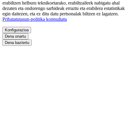
erabiltzen helburu teknikoetarako, erabiltzaileek nabigatu ahal
dezaten eta ondorengo sarbideak erraztu eta erabilera estatistikak
egin daitezen, eta ez ditu datu pertsonalak biltzen ez lagatzen.
Pribatatutasun-politika kontsultatu
Konfigurazioa
Dena onartu
Dena baztertu