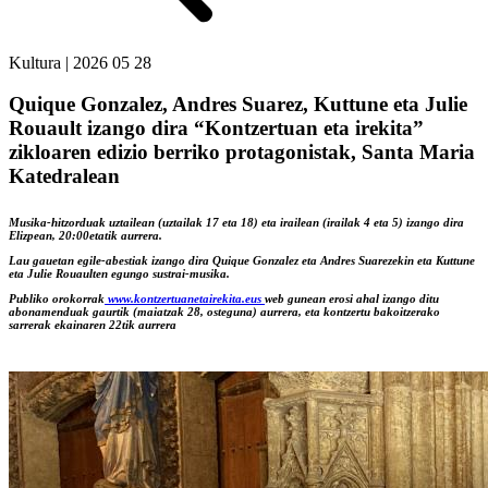
Kultura
|
2026 05 28
Quique Gonzalez, Andres Suarez, Kuttune eta Julie
Rouault izango dira “Kontzertuan eta irekita”
zikloaren edizio berriko protagonistak, Santa Maria
Katedralean
Musika-hitzorduak uztailean (uztailak 17 eta 18) eta irailean (irailak 4 eta 5) izango dira
Elizpean, 20:00etatik aurrera.
Lau gauetan egile-abestiak izango dira Quique Gonzalez eta Andres Suarezekin eta Kuttune
eta Julie Rouaulten egungo sustrai-musika.
Publiko orokorrak
www.kontzertuanetairekita.eus
web gunean erosi ahal izango ditu
abonamenduak gaurtik (maiatzak 28, osteguna) aurrera, eta kontzertu bakoitzerako
sarrerak ekainaren 22tik aurrera