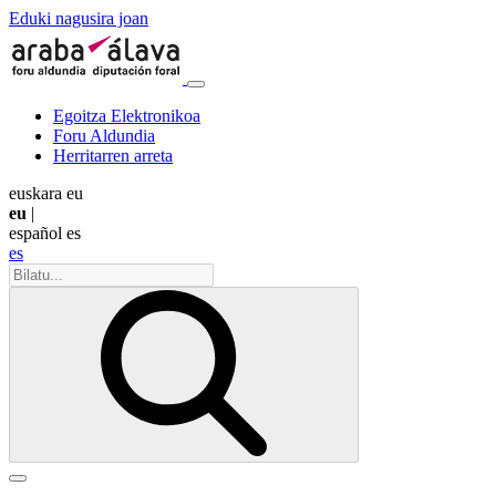
Eduki nagusira joan
Egoitza Elektronikoa
Foru Aldundia
Herritarren arreta
euskara
eu
eu
|
español
es
es