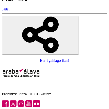
Jaitsi
Berri gehiago ikusi
Probintzia Plaza 01001 Gasteiz