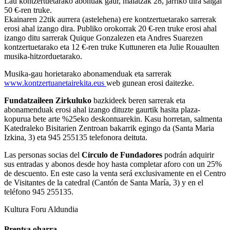
Lau kontzertuetarako abonuak gaur, maiatzak 28, jarriko dira salgai
50 €-ren truke.
Ekainaren 22tik aurrera (astelehena) ere kontzertuetarako sarrerak
erosi ahal izango dira. Publiko orokorrak 20 €-ren truke erosi ahal
izango ditu sarrerak Quique Gonzalezen eta Andres Suarezen
kontzertuetarako eta 12 €-ren truke Kuttuneren eta Julie Rouaulten
musika-hitzorduetarako.
Musika-gau horietarako abonamenduak eta sarrerak
www.kontzertuanetairekita.eus
web gunean erosi daitezke.
Fundatzaileen Zirkuluko
bazkideek beren sarrerak eta
abonamenduak erosi ahal izango dituzte gaurtik hasita plaza-
kopurua bete arte %25eko deskontuarekin. Kasu horretan, salmenta
Katedraleko Bisitarien Zentroan bakarrik egingo da (Santa Maria
Izkina, 3) eta 945 255135 telefonora deituta.
Las personas socias del
Círculo de Fundadores
podrán adquirir
sus entradas y abonos desde hoy hasta completar aforo con un 25%
de descuento. En este caso la venta será exclusivamente en el Centro
de Visitantes de la catedral (Cantón de Santa María, 3) y en el
teléfono 945 255135.
Kultura
Foru Aldundia
Prentsa oharra