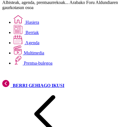
Albisteak, agenda, prentsaurrekoak... Arabako Foru Aldundiaren
gaurkotasun osoa
Hasiera
Berriak
Agenda
Multimedia
Prentsa-bulegoa
BERRI GEHIAGO IKUSI