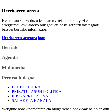
Herritarren arreta
Hemen aurkituko duzu jendearen arretarako bulegoei eta
erregistroei, eskualdeko bulegoei eta beste zerbitzu interesgarri
batzuei buruzko informazioa.
Herritarren arretara joan
Berriak
Agenda
Multimedia
Prentsa bulegoa
LEGE OHARRA
PRIBATUTASUN POLITIKA
IRISGARRITASUNA
SALAKETA KANALA
Webgune honek norberaren eta hirugarrenen cookie-ak baino ez ditu