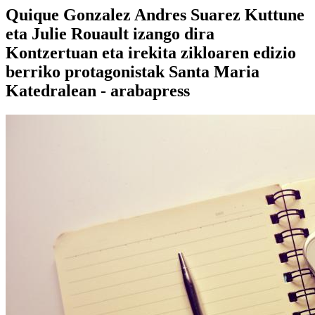
Quique Gonzalez Andres Suarez Kuttune
eta Julie Rouault izango dira
Kontzertuan eta irekita zikloaren edizio
berriko protagonistak Santa Maria
Katedralean - arabapress