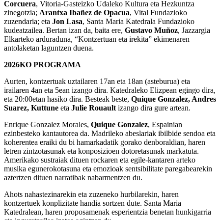
Corcuera
, Vitoria-Gasteizko Udaleko Kultura eta Hezkuntza
zinegotzia;
Arantxa Ibañez de Opacua
, Vital Fundazioko
zuzendaria; eta
Jon Lasa
, Santa Maria Katedrala Fundazioko
kudeatzailea. Bertan izan da, baita ere,
Gustavo Muñoz
, Jazzargia
Elkarteko arduraduna, “Kontzertuan eta irekita” ekimenaren
antolaketan laguntzen duena.
2026KO PROGRAMA
Aurten, kontzertuak uztailaren 17an eta 18an (asteburua) eta
irailaren 4an eta 5ean izango dira. Katedraleko Elizpean egingo dira,
eta 20:00etan hasiko dira. Besteak beste,
Quique Gonzalez, Andres
Suarez, Kuttune
eta
Julie Rouault
izango dira gure artean.
Enrique Gonzalez Morales,
Quique Gonzalez
, Espainian
ezinbesteko kantautorea da. Madrileko abeslariak ibilbide sendoa eta
koherentea eraiki du bi hamarkadatik gorako denboraldian, haren
letren zintzotasunak eta konposizioen dotoretasunak markatuta.
Amerikako sustraiak dituen rockaren eta egile-kantaren arteko
musika egunerokotasuna eta emozioak sentsibilitate paregabearekin
aztertzen dituen narratibak nabarmentzen du.
Ahots nahastezinarekin eta zuzeneko hurbilarekin, haren
kontzertuek konplizitate handia sortzen dute. Santa Maria
Katedralean, haren proposamenak esperientzia benetan hunkigarria