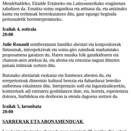
Mendebaldeko, Ekialde Ertaineko eta Latinoamerikako eraginetara
zabaltzen da. Emaitza soinu organikoa eta artisaua da, eta antzinako
kantu eta erritmoak berreskuratzen ditu, gaur egungo begirada
pertsonaletik berrinterpretatzeko.
Irailak 4, ostirala
20:00
Julie Rouault
sentiberatasun handiko abeslari eta konpositoreak
fintasunak, introspekzioak eta soinu-giro zainduak markatutako
proposamena garatzen du. Haren musika folk garaikidearen eta
chanson-aren artekoa da, eta ahotsa eta emozioa nagusi dituzten
paisaia intimoak sortzen ditu.
Baionako abeslariak euskaraz eta frantsesez abesten du, eta
errepertorioak dimentsio kultural berezia eta ñabarduraz beteriko
unibertsoa eskaintzen ditu. Interpretazio sotil eta inguratzailearekin,
kontzertuek adi entzutera gonbidatzen dute, eta, horrela, esperientzia
dotorea, hurbilekoa eta denboran ia etenda dagoena sortzen da.
Irailak 5, larunbata
20:00
SARRERAK ETA ABONAMENDUAK