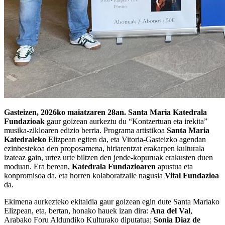
Gasteizen, 2026ko maiatzaren 28an.
Santa Maria Katedrala
Fundazioak
gaur goizean aurkeztu du “Kontzertuan eta irekita”
musika-zikloaren edizio berria. Programa artistikoa
Santa Maria
Katedraleko
Elizpean egiten da, eta Vitoria-Gasteizko agendan
ezinbestekoa den proposamena, hiriarentzat erakarpen kulturala
izateaz gain, urtez urte biltzen den jende-kopuruak erakusten duen
moduan. Era berean,
Katedrala Fundazioaren
apustua eta
konpromisoa da, eta horren kolaboratzaile nagusia
Vital Fundazioa
da.
Ekimena aurkezteko ekitaldia gaur goizean egin dute Santa Mariako
Elizpean, eta, bertan, honako hauek izan dira:
Ana del Val
,
Arabako Foru Aldundiko Kulturako diputatua;
Sonia Diaz de