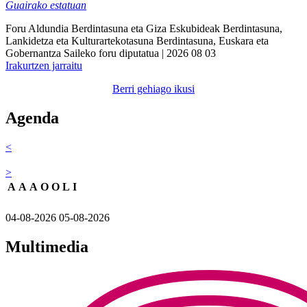
Guairako estatuan
Foru Aldundia
Berdintasuna eta Giza Eskubideak
Berdintasuna,
Lankidetza eta Kulturartekotasuna
Berdintasuna, Euskara eta
Gobernantza Saileko foru diputatua
| 2026 08 03
Irakurtzen jarraitu
Berri gehiago ikusi
Agenda
<
>
A
A
A
O
O
L
I
04-08-2026
05-08-2026
Multimedia