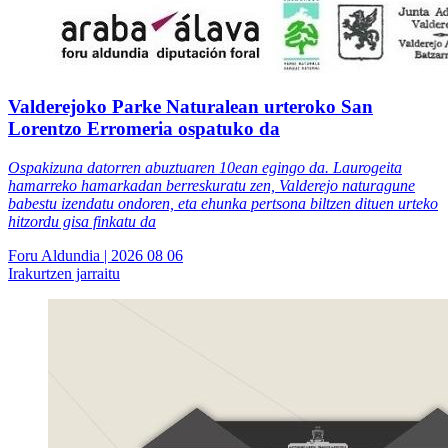
Valderejoko Parke Naturalean urteroko San
Lorentzo Erromeria ospatuko da
Ospakizuna datorren abuztuaren 10ean egingo da. Laurogeita
hamarreko hamarkadan berreskuratu zen, Valderejo naturagune
babestu izendatu ondoren, eta ehunka pertsona biltzen dituen urteko
hitzordu gisa finkatu da
Foru Aldundia
| 2026 08 06
Irakurtzen jarraitu