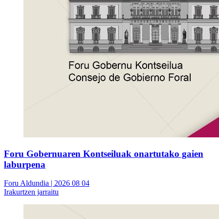
Foru Gobernuaren Kontseiluak onartutako gaien
laburpena
Foru Aldundia
| 2026 08 04
Irakurtzen jarraitu