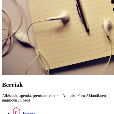
Berriak
Albisteak, agenda, prentsaurrekoak... Arabako Foru Aldundiaren
gaurkotasun osoa
Hasiera