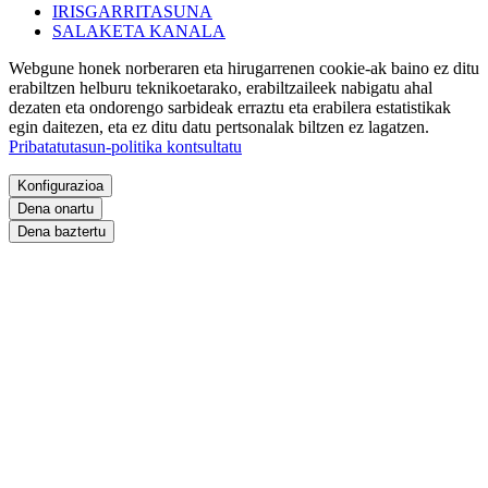
IRISGARRITASUNA
SALAKETA KANALA
Webgune honek norberaren eta hirugarrenen cookie-ak baino ez ditu
erabiltzen helburu teknikoetarako, erabiltzaileek nabigatu ahal
dezaten eta ondorengo sarbideak erraztu eta erabilera estatistikak
egin daitezen, eta ez ditu datu pertsonalak biltzen ez lagatzen.
Pribatatutasun-politika kontsultatu
Konfigurazioa
Dena onartu
Dena baztertu