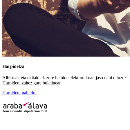
Harpidetza
Albisteak eta ekitaldiak zure helbide elektronikoan jaso nahi dituzu?
Harpidetu zaitez gure buletinean.
Harpidetu nahi dut