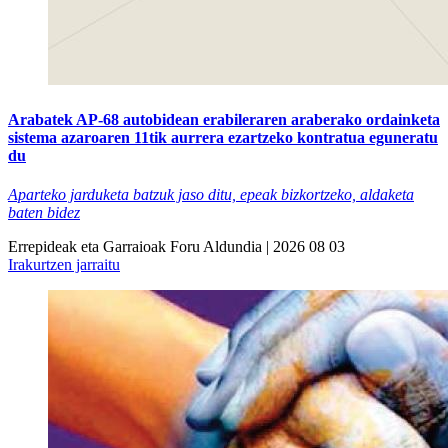
Arabatek AP-68 autobidean erabileraren araberako ordainketa
sistema azaroaren 11tik aurrera ezartzeko kontratua eguneratu
du
Aparteko jarduketa batzuk jaso ditu, epeak bizkortzeko, aldaketa
baten bidez
Errepideak eta Garraioak
Foru Aldundia
| 2026 08 03
Irakurtzen jarraitu