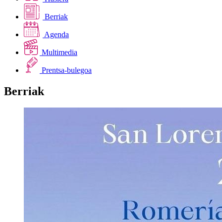
Berriak
Agenda
Multimedia
Prentsa-bulegoa
Berriak