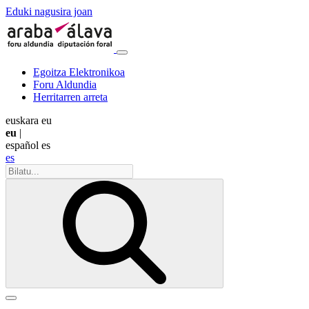
Eduki nagusira joan
Egoitza Elektronikoa
Foru Aldundia
Herritarren arreta
euskara
eu
eu
|
español
es
es