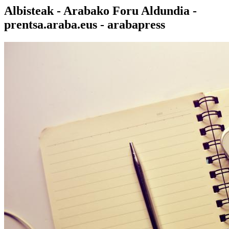
Albisteak - Arabako Foru Aldundia -
prentsa.araba.eus - arabapress