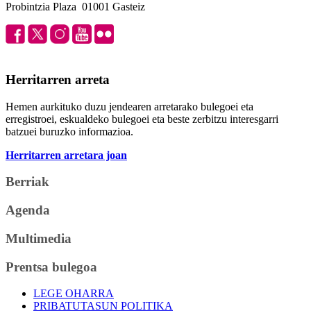
Probintzia Plaza 01001 Gasteiz
Herritarren arreta
Hemen aurkituko duzu jendearen arretarako bulegoei eta
erregistroei, eskualdeko bulegoei eta beste zerbitzu interesgarri
batzuei buruzko informazioa.
Herritarren arretara joan
Berriak
Agenda
Multimedia
Prentsa bulegoa
LEGE OHARRA
PRIBATUTASUN POLITIKA