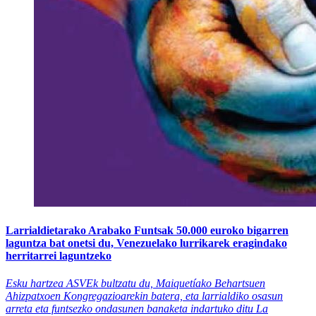
Larrialdietarako Arabako Funtsak 50.000 euroko bigarren
laguntza bat onetsi du, Venezuelako lurrikarek eragindako
herritarrei laguntzeko
Esku hartzea ASVEk bultzatu du, Maiquetíako Behartsuen
Ahizpatxoen Kongregazioarekin batera, eta larrialdiko osasun
arreta eta funtsezko ondasunen banaketa indartuko ditu La