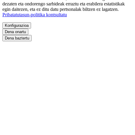
dezaten eta ondorengo sarbideak erraztu eta erabilera estatistikak
egin daitezen, eta ez ditu datu pertsonalak biltzen ez lagatzen.
Pribatatutasun-politika kontsultatu
Konfigurazioa
Dena onartu
Dena baztertu