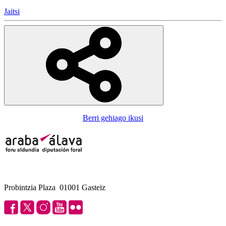
Jaitsi
Berri gehiago ikusi
Probintzia Plaza 01001 Gasteiz