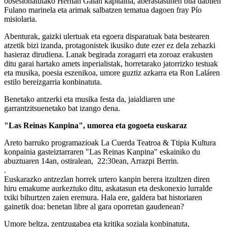
obsesionatutako Hernán Galán kapitaina, aberastasunen bila dabilen
Fulano marinela eta arimak salbatzen tematua dagoen fray Pío
misiolaria.
Abenturak, gaizki ulertuak eta egoera disparatuak bata bestearen
atzetik bizi izanda, protagonistek ikusiko dute ezer ez dela zehazki
hasieraz dirudiena. Lanak begirada zoragarri eta zoroaz erakusten
ditu garai hartako amets inperialistak, horretarako jatorrizko testuak
eta musika, poesia eszenikoa, umore guztiz azkarra eta Ron Laláren
estilo bereizgarria konbinatuta.
Benetako antzerki eta musika festa da, jaialdiaren une
garrantzitsuenetako bat izango dena.
"Las Reinas Kanpina", umorea eta gogoeta euskaraz
Areto barruko programazioak La Cuerda Teatroa & Ttipia Kultura
konpainia gasteiztarraren "Las Reinas Kanpina" eskainiko du
abuztuaren 14an, ostiralean, 22:30ean, Arrazpi Berrin.
.
Euskarazko antzezlan horrek urtero kanpin berera itzultzen diren
hiru emakume aurkeztuko ditu, askatasun eta deskonexio lurralde
txiki bihurtzen zaien eremura. Hala ere, galdera bat historiaren
gainetik doa: benetan libre al gara oporretan gaudenean?
Umore beltza, zentzugabea eta kritika soziala konbinatuta,