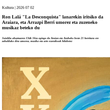
Kultura
|
2026 07 02
Ron Lalá "La Desconquista" lanarekin iritsiko da
Araiara, eta Arrazpi Berri umorez eta zuzeneko
musikaz beteko du
Jaialdia abuztuaren 13tik 16ra egingo da Araian eta Arabako beste 21 herritara ere
zabalduko dira umorea, musika eta arte eszenikoak hilabetez