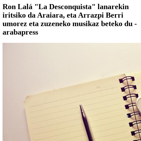
Ron Lalá "La Desconquista" lanarekin
iritsiko da Araiara, eta Arrazpi Berri
umorez eta zuzeneko musikaz beteko du -
arabapress