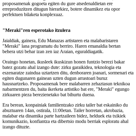
proposamenak gogoeta egiten du gure atsedenaldietan ere
erreproduzitzen ditugun hierarkiez, botere dinamikez eta opor
perfektuen bilaketa konplexuaz.
"Meraki"ren esperotako itzulera
Jaialdiak, gainera, Edu Manazas artistaren eta malabaristaren
"Meraki" lana programatu du berriro. Haren emanaldia bertan
behera utzi behar izan zen iaz Araian, eguraldiagatik.
Oraingo honetan, ikusleek ikuskizun honen funtzio berezi bakar
batez gozatu ahal izango dute: zirku garaikidea, teknologia eta
eszenaratze zaindua uztartzen ditu, denboraren joanari, sormenari eta
egiten dugunaren gainean uzten dugun arrastoari buruz
hausnartzeko. Proposamenak bere malabarren zehaztasun teknikoa
nabarmentzen du, baita ikerketa artistiko bat ere, "Meraki" egungo
zirkuaren pieza berezienetako bat bihurtu duena.
Era berean, konpainiak familientzako zirku tailer bat eskainiko du
abuztuaren 14an, ostirala, 11:00etan. Tailer horretan, akrobazia,
malabar eta dinamika parte hartzaileen bidez, helduek eta txikiek
komunikazio, konfiantza eta dibertsio modu berriak esploratu ahal
izango dituzte.