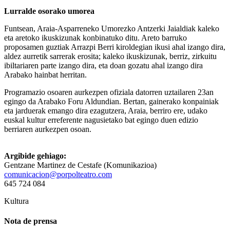
Lurralde osorako umorea
Funtsean, Araia-Asparreneko Umorezko Antzerki Jaialdiak kaleko
eta aretoko ikuskizunak konbinatuko ditu. Areto barruko
proposamen guztiak Arrazpi Berri kiroldegian ikusi ahal izango dira,
aldez aurretik sarrerak erosita; kaleko ikuskizunak, berriz, zirkuitu
ibiltariaren parte izango dira, eta doan gozatu ahal izango dira
Arabako hainbat herritan.
Programazio osoaren aurkezpen ofiziala datorren uztailaren 23an
egingo da Arabako Foru Aldundian. Bertan, gainerako konpainiak
eta jarduerak emango dira ezagutzera, Araia, berriro ere, udako
euskal kultur erreferente nagusietako bat egingo duen edizio
berriaren aurkezpen osoan.
Argibide gehiago:
Gentzane Martinez de Cestafe (Komunikazioa)
comunicacion@porpolteatro.com
645 724 084
Kultura
Nota de prensa