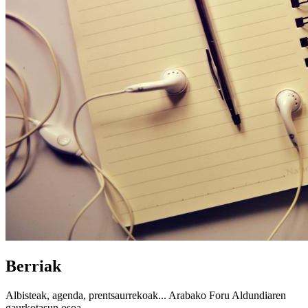
Berriak
Albisteak, agenda, prentsaurrekoak... Arabako Foru Aldundiaren
gaurkotasun osoa