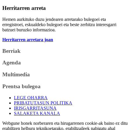
Herritarren arreta
Hemen aurkituko duzu jendearen arretarako bulegoei eta
erregistroei, eskualdeko bulegoei eta beste zerbitzu interesgarri
batzuei buruzko informazioa.
Herritarren arretara joan
Berriak
Agenda
Multimedia
Prentsa bulegoa
LEGE OHARRA
PRIBATUTASUN POLITIKA
IRISGARRITASUNA
SALAKETA KANALA
Webgune honek norberaren eta hirugarrenen cookie-ak baino ez ditu
erabiltzen helburu teknikoetarako, erabiltzaileek nabigatu ahal