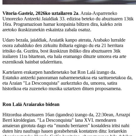
Vitoria-Gasteiz, 2026ko uztailaren 2a
. Araia-Asparreneko
Umorezko Antzerki Jaialdiak 33. edizioa beteko du abuztuaren 13tik
16ra. Programazioan hamar konpainia biltzen dira, kaleko zein
aretoko ikuskizunekin eskaintza zabala osatuz.
Udaro bezala, jaialdiak, Araiatik kanpo aterata, Arabako lurralde
osora zabalduko den zirkuitu ibiltaria egingo du eta 21 herritara
iritsiko da. Guztira, bost ikuskizun ibiliko dira abuztuaren 3tik
irailaren 11ra bitartean, eta hala eramango dituzte umorea eta arte
eszenikoak hainbat udalerritara.
Kartelaren erakarpen handienetako bat Ron Lalá izango da.
Estatuko antzerki panoraman nabarmenetakoa eta sarituenetakoa da,
eta Araian "La Desconquista" aurkeztuko du, umorea, satira
historikoa eta zuzeneko musika uztartzen dituen proposamena.
Ron Lalá Araiarako bidean
Hitzordua abuztuaren 16an (igandea) izango da, 22:30ean, Arrazpi
Berri kiroldegian. "La Desconquista" lana XVI. mendearen
amaieran girotuta dago eta "mundu berriaren" kostaldera iritsi nahi
duten hiru naufrago hauen gorabeherak kontatzen ditu: loriarekin