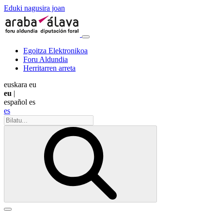
Eduki nagusira joan
Egoitza Elektronikoa
Foru Aldundia
Herritarren arreta
euskara
eu
eu
|
español
es
es